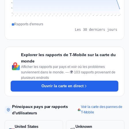
69
34
0
Jul 17
Jul 20
Jul 23
Jul 10
Jul 26
Jul 13
Jul 16
Jul 29
Jul 19
Jul 22
Jul 25
Jul 12
Jul 15
Jul 28
Jul 31
Jul 18
Jul 21
Jul 24
Jul 11
Jul 14
Jul 27
Jul 30
Aug 3
Aug 6
Aug 2
Aug 5
Aug 8
Aug 1
Aug 4
Aug 7
Rapports d'erreurs
Les 30 derniers jours
Explorer les rapports de T-Mobile sur la carte du
monde
Afficher les rapports par pays et voir où les problèmes
surviennent dans le monde. — 🌍 103 rapports provenant de
plusieurs endroits
Ouvrir la carte en direct
Principaux pays par rapports
Voir la carte des pannes de
T-Mobile
d'utilisateurs
United States
Unknown