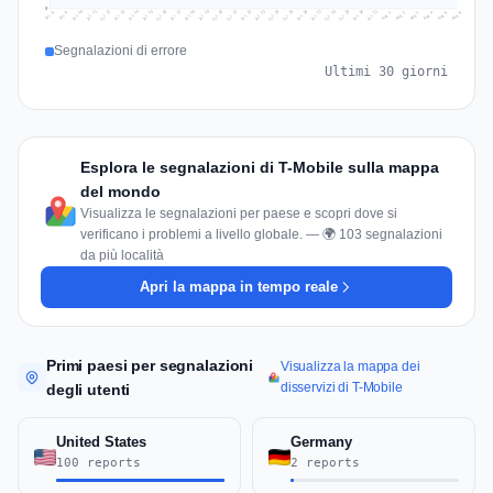
0
Jul 15
Jul 18
Jul 31
Jul 21
Jul 24
Jul 11
Jul 14
Jul 27
Jul 30
Jul 17
Jul 20
Jul 23
Jul 10
Jul 13
Jul 26
Jul 29
Jul 16
Jul 19
Jul 22
Jul 12
Jul 25
Jul 28
Aug 1
Aug 4
Jul 9
Aug 3
Jul 8
Aug 6
Aug 2
Aug 5
Segnalazioni di errore
Ultimi 30 giorni
Esplora le segnalazioni di T-Mobile sulla mappa
del mondo
Visualizza le segnalazioni per paese e scopri dove si
verificano i problemi a livello globale. — 🌍 103 segnalazioni
da più località
Apri la mappa in tempo reale
Primi paesi per segnalazioni
Visualizza la mappa dei
disservizi di T-Mobile
degli utenti
United States
Germany
100 reports
2 reports