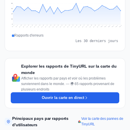
80
60
40
20
0
Jul 15
Jul 18
Jul 31
Jul 21
Jul 24
Jul 11
Jul 14
Jul 27
Jul 30
Jul 17
Jul 20
Jul 23
Jul 10
Jul 13
Jul 26
Jul 29
Jul 16
Jul 19
Jul 22
Jul 12
Jul 25
Jul 28
Aug 1
Aug 4
Jul 9
Aug 3
Jul 8
Aug 6
Aug 2
Aug 5
Rapports d'erreurs
Les 30 derniers jours
Explorer les rapports de TinyURL sur la carte du
monde
Afficher les rapports par pays et voir où les problèmes
surviennent dans le monde. — 🌍 65 rapports provenant de
plusieurs endroits
Ouvrir la carte en direct
Principaux pays par rapports
Voir la carte des pannes de
TinyURL
d'utilisateurs