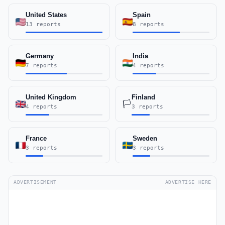
United States
Spain
13 reports
8 reports
Germany
India
7 reports
4 reports
United Kingdom
Finland
🏳️
4 reports
3 reports
France
Sweden
3 reports
3 reports
ADVERTISEMENT
ADVERTISE HERE