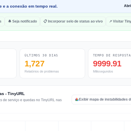
de e a conexão em tempo real.
Abr
s
🔔 Seja notificado
📋 Incorporar selo de status ao vivo
↗ Visitar Ti
ÚLTIMOS 30 DIAS
TEMPO DE RESPOSTA
1,727
9999.91
Relatórios de problemas
Milissegundos
ras - TinyURL
Exibir mapa de instabilidades 
mas de serviço e quedas no TinyURL nas