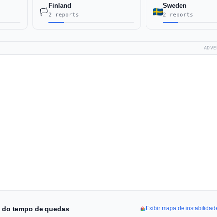
Finland
Sweden
🏳️
2 reports
2 reports
ADVE
ha do tempo de quedas
Exibir mapa de instabilida