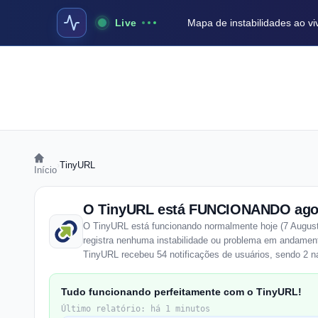
Live
Mapa de instabilidades ao vi
›
TinyURL
Início
O TinyURL está FUNCIONANDO ago
O TinyURL está funcionando normalmente hoje (7 August
registra nenhuma instabilidade ou problema em andament
TinyURL recebeu 54 notificações de usuários, sendo 2 na
Tudo funcionando perfeitamente com o TinyURL!
Último relatório: há 1 minutos