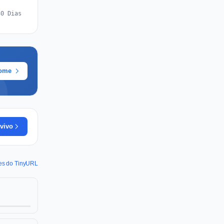
30 Dias
rome
vivo
des do TinyURL