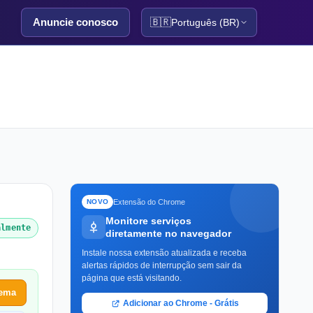
Anuncie conosco
🇧🇷
Português (BR)
Extensão do Chrome
NOVO
Monitore serviços
almente
diretamente no navegador
Instale nossa extensão atualizada e receba
alertas rápidos de interrupção sem sair da
página que está visitando.
lema
Adicionar ao Chrome - Grátis