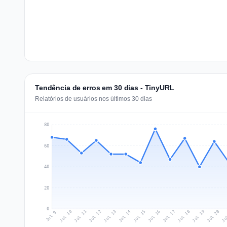
Tendência de erros em 30 dias - TinyURL
Relatórios de usuários nos últimos 30 dias
80
60
40
20
0
Jul 18
Ju
Jul 11
Jul 14
Jul 17
Jul 20
Jul 10
Jul 13
Jul 16
Jul 19
Jul 12
Jul 15
Jul 9