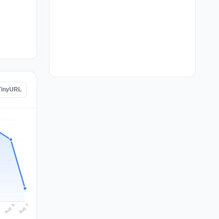
 TinyURL
Aug 7
Aug 6
5