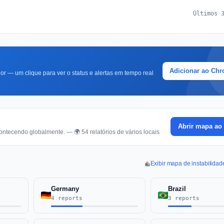
Últimos 
Adicionar ao Ch
r — um clique para ver o status e alertas em tempo real
Abrir mapa ao 
ontecendo globalmente. — 🌍 54 relatórios de vários locais
Exibir mapa de instabilida
Germany
Brazil
4 reports
3 reports