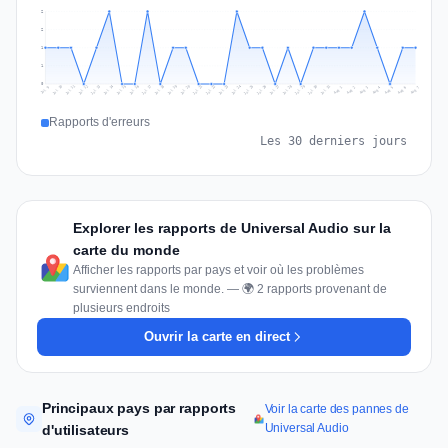
2
2
1
1
0
Jul 16
Jul 19
Jul 22
Jul 25
Jul 12
Jul 15
Jul 28
Jul 31
Jul 18
Jul 21
Jul 24
Jul 11
Jul 14
Jul 27
Jul 30
Jul 17
Jul 20
Jul 23
Jul 10
Jul 13
Jul 26
Jul 29
Aug 2
Aug 5
Aug 1
Aug 4
Jul 9
Aug 7
Aug 3
Aug 6
Rapports d'erreurs
Les 30 derniers jours
Explorer les rapports de Universal Audio sur la
carte du monde
Afficher les rapports par pays et voir où les problèmes
surviennent dans le monde. — 🌍 2 rapports provenant de
plusieurs endroits
Ouvrir la carte en direct
Principaux pays par rapports
Voir la carte des pannes de
Universal Audio
d'utilisateurs