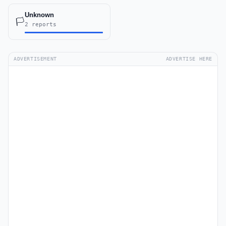
Unknown
🏳️
2 reports
ADVERTISEMENT
ADVERTISE HERE