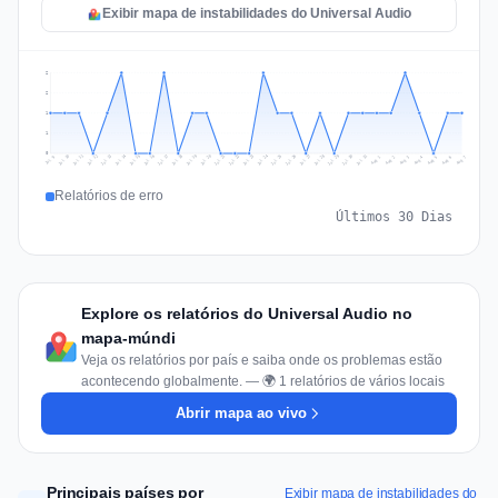
Exibir mapa de instabilidades do Universal Audio
2
2
1
1
0
Jul 16
Jul 19
Jul 22
Jul 25
Jul 12
Jul 15
Jul 28
Jul 31
Jul 18
Jul 21
Jul 24
Jul 11
Jul 14
Jul 27
Jul 30
Jul 17
Jul 20
Jul 23
Jul 10
Jul 13
Jul 26
Jul 29
Aug 2
Aug 5
Aug 1
Aug 4
Jul 9
Aug 7
Aug 3
Aug 6
Relatórios de erro
Últimos 30 Dias
Explore os relatórios do Universal Audio no
mapa-múndi
Veja os relatórios por país e saiba onde os problemas estão
acontecendo globalmente. — 🌍 1 relatórios de vários locais
Abrir mapa ao vivo
Principais países por
Exibir mapa de instabilidades do