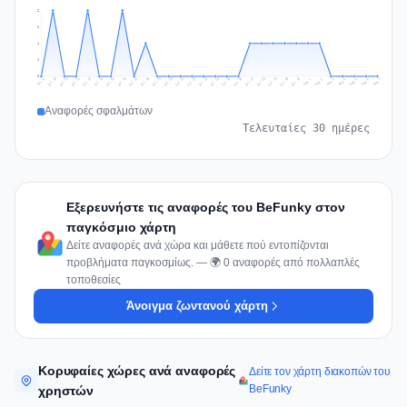
2
2
1
1
0
Jul 16
Jul 19
Jul 22
Jul 25
Jul 12
Jul 15
Jul 28
Jul 31
Jul 18
Jul 21
Jul 24
Jul 11
Jul 14
Jul 27
Jul 30
Jul 17
Jul 20
Jul 23
Jul 10
Jul 13
Jul 26
Jul 29
Aug 2
Aug 5
Aug 1
Aug 4
Jul 9
Aug 7
Aug 3
Aug 6
Αναφορές σφαλμάτων
Τελευταίες 30 ημέρες
Εξερευνήστε τις αναφορές του BeFunky στον
παγκόσμιο χάρτη
Δείτε αναφορές ανά χώρα και μάθετε πού εντοπίζονται
προβλήματα παγκοσμίως. — 🌍 0 αναφορές από πολλαπλές
τοποθεσίες
Άνοιγμα ζωντανού χάρτη
Κορυφαίες χώρες ανά αναφορές
Δείτε τον χάρτη διακοπών του
BeFunky
χρηστών