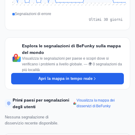
0
Jul 15
Jul 18
Jul 31
Jul 21
Jul 24
Jul 11
Jul 14
Jul 27
Jul 30
Jul 17
Jul 20
Jul 23
Jul 10
Jul 13
Jul 26
Jul 29
Jul 16
Jul 19
Jul 22
Jul 12
Jul 25
Jul 28
Aug 1
Aug 4
Jul 9
Aug 3
Jul 8
Aug 6
Aug 2
Aug 5
Segnalazioni di errore
Ultimi 30 giorni
Esplora le segnalazioni di BeFunky sulla mappa
del mondo
Visualizza le segnalazioni per paese e scopri dove si
verificano i problemi a livello globale. — 🌍 0 segnalazioni da
più località
Apri la mappa in tempo reale
Primi paesi per segnalazioni
Visualizza la mappa dei
disservizi di BeFunky
degli utenti
Nessuna segnalazione di
disservizio recente disponibile.