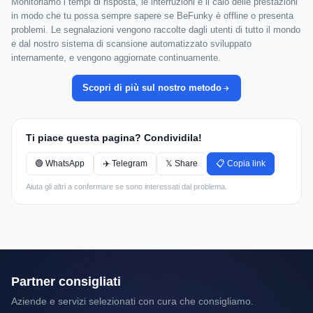
Monitoriamo i tempi di risposta, le interruzioni e il calo delle prestazioni
in modo che tu possa sempre sapere se BeFunky è offline o presenta
problemi. Le segnalazioni vengono raccolte dagli utenti di tutto il mondo
e dal nostro sistema di scansione automatizzato sviluppato
internamente, e vengono aggiornate continuamente.
Scopri di più sul nostro metodo
Ti piace questa pagina? Condividila!
🟢 WhatsApp
✈️ Telegram
𝕏 Share
📋 Copia link
Aiuta gli altri a confermare se sono interessati dal problema.
Partner consigliati
Aziende e servizi selezionati con cura che consigliamo.