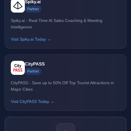
Spiky.ai
Partner
Spiky.ai - Real-Time AI Sales Coaching & Meeting
Intelligence
Visit Spiky.ai Today →
CityPASS
Partner
CityPASS - Save up to 50% Off Top Tourist Attractions in
Major Cities
Visit CityPASS Today →