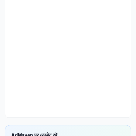
AdMaven पर अपडेट रहें