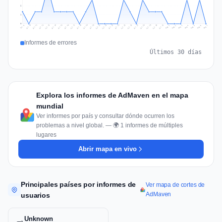
2
1
0
Jul 16
Jul 19
Jul 22
Jul 25
Jul 12
Jul 15
Jul 28
Jul 31
Jul 18
Jul 21
Jul 24
Jul 11
Jul 14
Jul 27
Jul 30
Jul 17
Jul 20
Jul 23
Jul 10
Jul 13
Jul 26
Jul 29
Aug 2
Aug 5
Aug 1
Aug 4
Jul 9
Aug 7
Aug 3
Aug 6
Informes de errores
Últimos 30 días
Explora los informes de AdMaven en el mapa
mundial
Ver informes por país y consultar dónde ocurren los
problemas a nivel global. — 🌍 1 informes de múltiples
lugares
Abrir mapa en vivo
Principales países por informes de
Ver mapa de cortes de
AdMaven
usuarios
Unknown