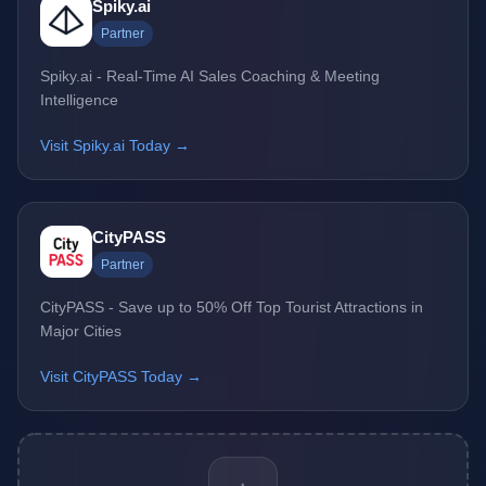
Spiky.ai
Partner
Spiky.ai - Real-Time AI Sales Coaching & Meeting
Intelligence
Visit Spiky.ai Today →
CityPASS
Partner
CityPASS - Save up to 50% Off Top Tourist Attractions in
Major Cities
Visit CityPASS Today →