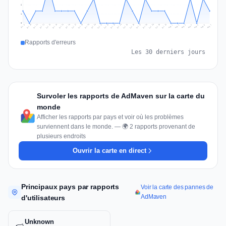
2
1
0
Jul 16
Jul 19
Jul 22
Jul 25
Jul 12
Jul 15
Jul 28
Jul 31
Jul 18
Jul 21
Jul 24
Jul 11
Jul 14
Jul 27
Jul 30
Jul 17
Jul 20
Jul 23
Jul 10
Jul 13
Jul 26
Jul 29
Aug 2
Aug 5
Aug 1
Aug 4
Jul 9
Aug 7
Aug 3
Aug 6
Rapports d'erreurs
Les 30 derniers jours
Survoler les rapports de AdMaven sur la carte du
monde
Afficher les rapports par pays et voir où les problèmes
surviennent dans le monde. — 🌍 2 rapports provenant de
plusieurs endroits
Ouvrir la carte en direct
Principaux pays par rapports
Voir la carte des pannes de
AdMaven
d'utilisateurs
Unknown