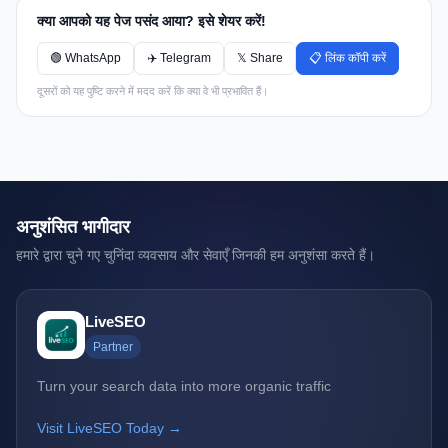
क्या आपको यह पेज पसंद आया? इसे शेयर करें!
🟢 WhatsApp
✈️ Telegram
𝕏 Share
📋 लिंक कॉपी करें
दूसरों को यह पुष्टि करने में मदद करें कि क्या वे भी प्रभावित हैं।
अनुशंसित भागीदार
हमारे द्वारा चुने गए चुनिंदा व्यवसाय और सेवाएँ जिनकी हम अनुशंसा करते हैं।
LiveSEO
Partner
Turn your search data into more organic traffic
Visit LiveSEO Today →