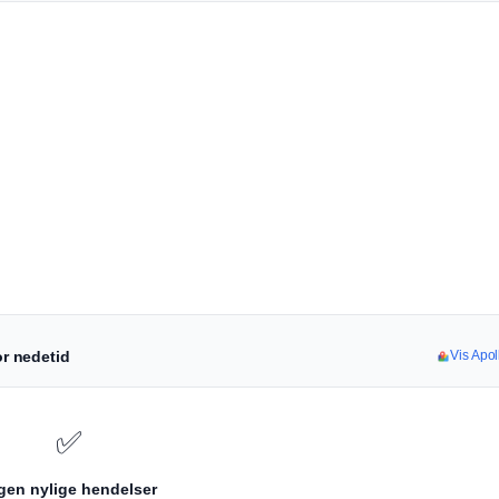
or nedetid
Vis Apol
✅
gen nylige hendelser