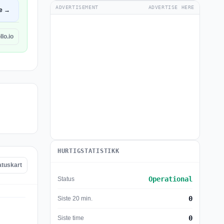
ADVERTISEMENT
ADVERTISE HERE
e →
lo.io
HURTIGSTATISTIKK
atuskart
Operational
Status
0
Siste 20 min.
0
Siste time