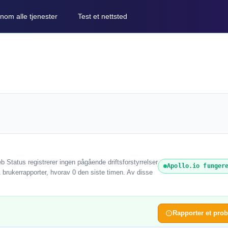
nom alle tjenester
Test et nettsted
b Status registrerer ingen pågående driftsforstyrrelser
Apollo.io funger
1 brukerrapporter, hvorav 0 den siste timen. Av disse
Rapporter et pro