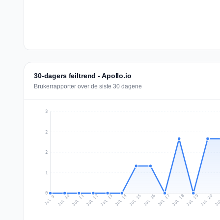
30-dagers feiltrend - Apollo.io
Brukerrapporter over de siste 30 dagene
3
2
2
1
0
Jul 18
Ju
Jul 11
Jul 14
Jul 17
Jul 20
Jul 10
Jul 13
Jul 16
Jul 19
Jul 12
Jul 15
Jul 9