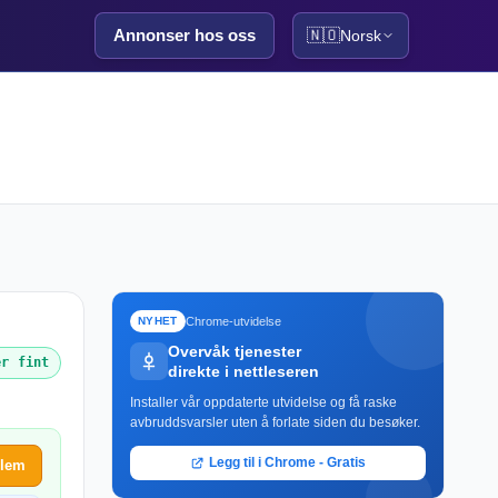
Annonser hos oss
🇳🇴
Norsk
Chrome-utvidelse
NYHET
Overvåk tjenester
er fint
direkte i nettleseren
Installer vår oppdaterte utvidelse og få raske
avbruddsvarsler uten å forlate siden du besøker.
Legg til i Chrome - Gratis
blem