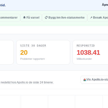
tid.
Åpn
 kommentarer
🔔 Få varsel
📋 Bygg inn live-statusmerke
↗ Besøk Apol
SISTE 30 DAGER
RESPONSTID
20
1038.41
Problemer rapportert
Millisekunder
Vis Apollo.io-st
 nedetid hos Apollo.io de siste 24 timene.