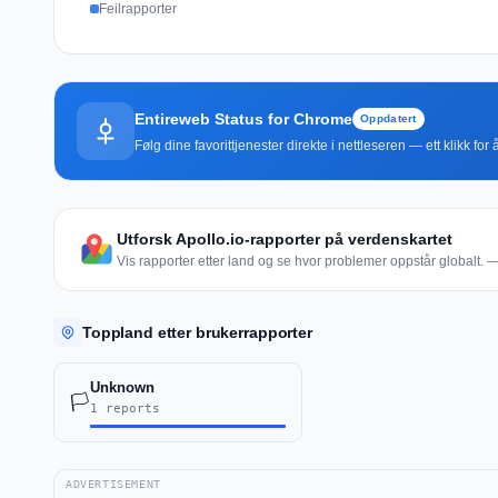
Feilrapporter
Entireweb Status for Chrome
Oppdatert
Følg dine favorittjenester direkte i nettleseren — ett klikk fo
Utforsk Apollo.io-rapporter på verdenskartet
Vis rapporter etter land og se hvor problemer oppstår globalt. — 
Toppland etter brukerrapporter
Unknown
🏳️
1 reports
ADVERTISEMENT