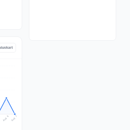
atuskart
Aug 7
Aug 6
5