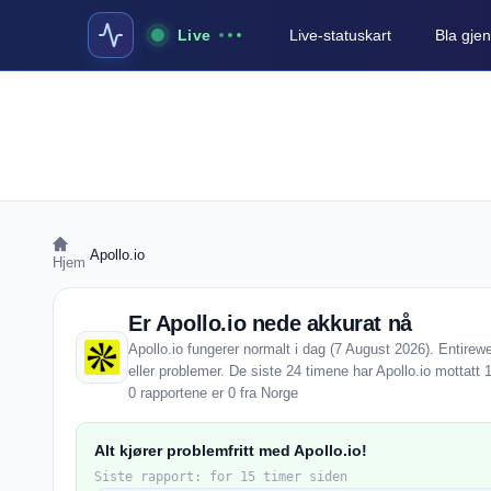
Live
Live-statuskart
Bla gjen
›
Apollo.io
Hjem
Er Apollo.io nede akkurat nå
Apollo.io fungerer normalt i dag (7 August 2026). Entirewe
eller problemer. De siste 24 timene har Apollo.io mottatt 
0 rapportene er 0 fra Norge
Alt kjører problemfritt med Apollo.io!
Siste rapport: for 15 timer siden