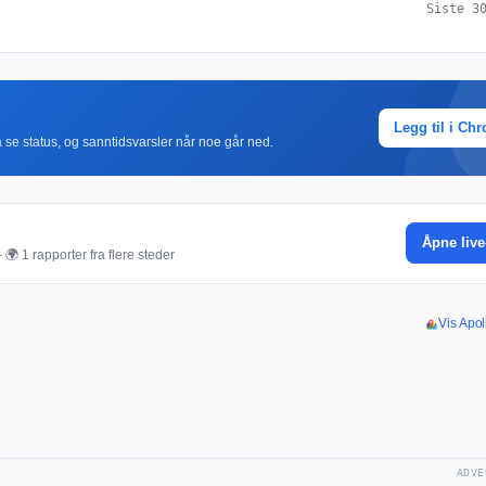
Siste 3
Legg til i Ch
r å se status, og sanntidsvarsler når noe går ned.
Åpne live
🌍 1 rapporter fra flere steder
Vis Apol
ADVE