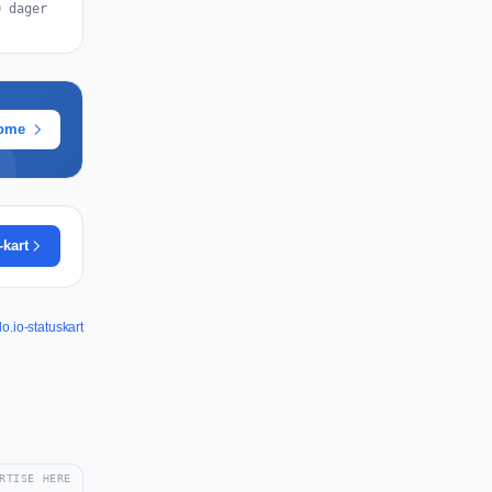
0 dager
rome
-kart
lo.io-statuskart
RTISE HERE