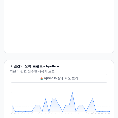
30일간의 오류 트렌드 - Apollo.io
지난 30일간 접수된 사용자 보고
Apollo.io 장애 지도 보기
3
2
2
1
0
Jul 15
Jul 18
Jul 31
Jul 21
Jul 24
Jul 11
Jul 14
Jul 27
Jul 30
Jul 17
Jul 20
Jul 23
Jul 10
Jul 13
Jul 26
Jul 29
Jul 16
Jul 19
Jul 22
Jul 12
Jul 25
Jul 28
Aug 1
Aug 4
Jul 9
Aug 3
Jul 8
Aug 6
Aug 2
Aug 5