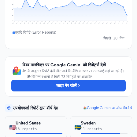
84
56
28
0
Jul 18
Jul 21
Jul 24
Jul 11
Jul 27
Jul 14
Jul 17
Jul 30
Jul 20
Jul 23
Jul 26
Jul 13
Jul 16
Jul 29
Jul 19
Jul 22
Jul 25
Jul 12
Jul 15
Jul 28
Jul 31
Aug 4
Aug 7
Aug 3
Aug 6
Aug 9
Aug 2
Aug 5
Aug 8
Aug 1
त्रुटि रिपोर्ट (Error Reports)
पिछले 30 दिन
विश्व मानचित्र पर Google Gemini की रिपोर्ट्स देखें
देश के अनुसार रिपोर्ट देखें और जानें कि वैश्विक स्तर पर समस्याएं कहां आ रही हैं।
— 🌍 विभिन्न स्थानों से मिली 73 रिपोर्ट्स पर आधारित
लाइव मैप खोलें
उपयोगकर्ता रिपोर्ट द्वारा शीर्ष देश
Google Gemini आउटेज मैप देखें
United States
Sweden
13 reports
11 reports