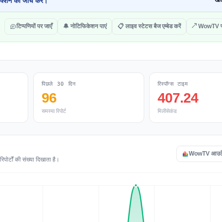
क्शन की जांच करें।
खोल
टिप्पणियों पर जाएँ
🔔 नोटिफिकेशन पाएं
📋 लाइव स्टेटस बैज एम्बेड करें
↗ WowTV पर
पिछले 30 दिन
रिस्पॉन्स टाइम
96
407.24
समस्या रिपोर्ट
मिलीसेकंड
WowTV आउटेज 
ोर्टों की संख्या दिखाता है।