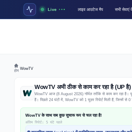
Live
लाइव आउटेज मैप
सभी सेवाएं द
›
WowTV
होम
WowTV अभी ठीक से काम कर रहा है (UP है)
WowTV आज (8 August 2026) नॉर्मल तरीके से काम कर रहा है। पूरे वेब
हैं। पिछले 24 घंटों में, WowTV को 1 यूज़र रिपोर्ट मिली हैं, जिनमें से 0 प
WowTV के साथ सब कुछ सुचारू रूप से चल रहा है!
अंतिम रिपोर्ट: 5 घंटे पहले