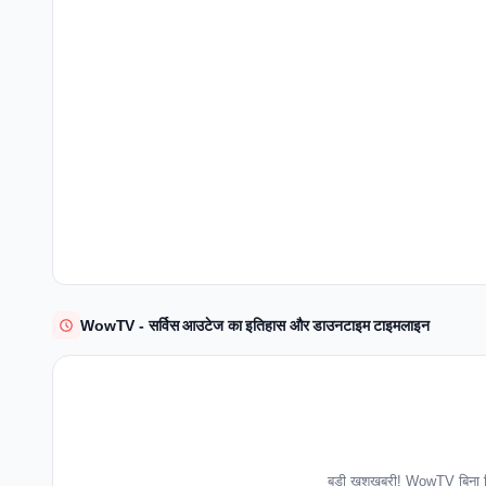
WowTV - सर्विस आउटेज का इतिहास और डाउनटाइम टाइमलाइन
बड़ी खुशखबरी! WowTV बिना कि