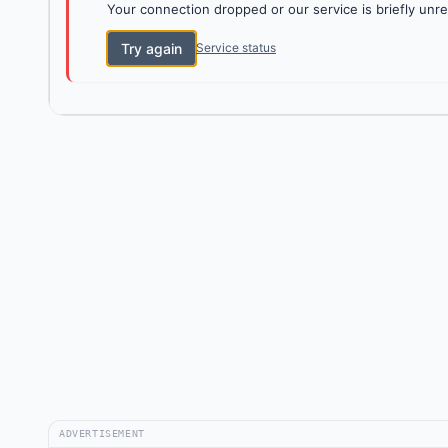
Your connection dropped or our service is briefly unre
Try again
Service status
ADVERTISEMENT