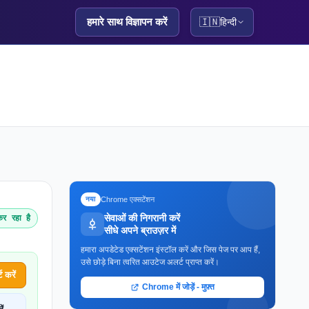
हमारे साथ विज्ञापन करें
🇮🇳
हिन्दी
Chrome एक्सटेंशन
नया
सेवाओं की निगरानी करें
र रहा है
सीधे अपने ब्राउज़र में
हमारा अपडेटेड एक्सटेंशन इंस्टॉल करें और जिस पेज पर आप हैं,
उसे छोड़े बिना त्वरित आउटेज अलर्ट प्राप्त करें।
 करें
Chrome में जोड़ें - मुफ़्त