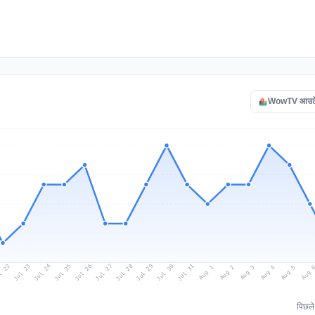
WowTV आउटेज 
l 22
Jul 25
Jul 28
Jul 31
Jul 24
Jul 27
Jul 30
Jul 23
Jul 26
Jul 29
Aug 1
Aug 4
Aug 3
Aug 
Aug 2
Aug 5
पिछल