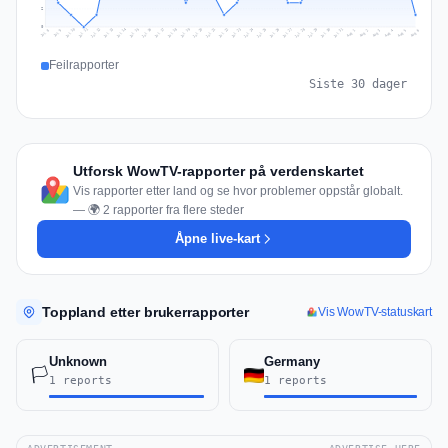
2
0
Jul 15
Jul 18
Jul 31
Jul 21
Jul 24
Jul 11
Jul 14
Jul 27
Jul 30
Jul 17
Jul 20
Jul 23
Jul 10
Jul 13
Jul 26
Jul 29
Jul 16
Jul 19
Jul 22
Jul 12
Jul 25
Jul 28
Aug 1
Aug 4
Jul 9
Aug 3
Jul 8
Aug 6
Aug 2
Aug 5
Feilrapporter
Siste 30 dager
Utforsk WowTV-rapporter på verdenskartet
Vis rapporter etter land og se hvor problemer oppstår globalt.
— 🌍 2 rapporter fra flere steder
Åpne live-kart
Toppland etter brukerrapporter
Vis WowTV-statuskart
Unknown
Germany
🏳️
1 reports
1 reports