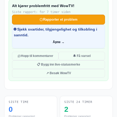
Alt kjører problemfritt med WowTV!
Siste rapport: for 7 timer siden
Rapporter et problem
🌐 Sjekk svartider, tilgjengelighet og tilkobling i
sanntid.
Åpne →
Hopp til kommentarer
🔔 Få varsel
📋 Bygg inn live-statusmerke
↗ Besøk WowTV
SISTE TIME
SISTE 24 TIMER
0
2
Problemer rapportert
Problemer rapportert