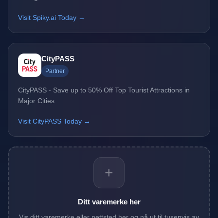
Visit Spiky.ai Today →
CityPASS
Partner
CityPASS - Save up to 50% Off Top Tourist Attractions in
Major Cities
Visit CityPASS Today →
+
Ditt varemerke her
Vis ditt varemerke eller nettsted her og nå ut til tusenvis av