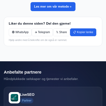
Les mer om vår metode
Liker du denne siden? Del den gjerne!
🟢 WhatsApp
✈️ Telegram
𝕏 Share
📋 Kopier lenke
Hjelp andre med å bekrefte om de også er rammet.
Anbefalte partnere
Håndplukkede selskaper og tjenester vi anbefaler.
LiveSEO
Partner