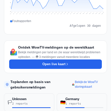
3
2
0
Jul 19
Jul 22
Jul 25
Jul 12
Jul 28
Aug 10
Jul 15
Jul 18
Jul 31
Jul 21
Jul 24
Jul 27
Jul 14
Jul 17
Jul 30
Jul 20
Jul 23
Jul 26
Jul 13
Jul 16
Jul 29
Aug 5
Aug 8
Aug 1
Aug 4
Aug 7
Aug 3
Aug 6
Aug 9
Aug 2
Foutrapporten
Afgelopen 30 dagen
Ontdek WowTV-meldingen op de wereldkaart
Bekijk meldingen per land en zie waar wereldwijd problemen
optreden. — 🌍 3 meldingen vanuit meerdere locaties
Open live kaart
Toplanden op basis van
Bekijk de WowTV
storingskaart
gebruikersmeldingen
Unknown
Germany
🏳️
2 reports
1 reports