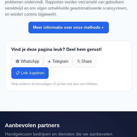
problemen ondervindt. Rapporten worden verzameld van gebruikers
wereldwijd en ons eigen ontwikkelde geautomatiseerde scansysteem,
en worden continu bijgewerkt.
Meer informatie over onze methode
Vind je deze pagina leuk? Deel hem gerust!
🟢 WhatsApp
✈️ Telegram
𝕏 Share
📋 Link kopiëren
Help anderen te bevestigen of zij hier ook last van hebben.
Aanbevolen partners
Handgekozen bedrijven en diensten die we aanbevelen.