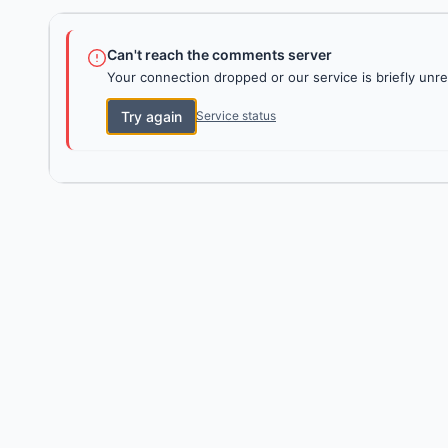
Can't reach the comments server
Your connection dropped or our service is briefly unre
Try again
Service status