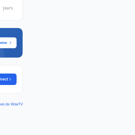
s jours
rome
irect
annes de WowTV