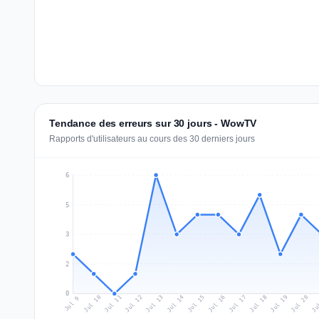
Tendance des erreurs sur 30 jours - WowTV
Rapports d'utilisateurs au cours des 30 derniers jours
6
5
3
2
0
Jul 18
Ju
Jul 11
Jul 14
Jul 17
Jul 20
Jul 10
Jul 13
Jul 16
Jul 19
Jul 12
Jul 15
Jul 9