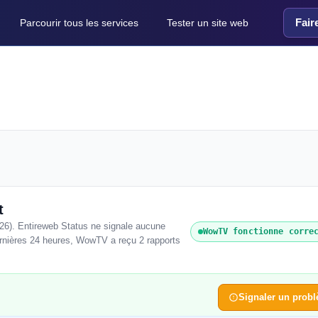
Fair
Parcourir tous les services
Tester un site web
t
26). Entireweb Status ne signale aucune
WowTV fonctionne corre
ernières 24 heures, WowTV a reçu 2 rapports
Signaler un prob