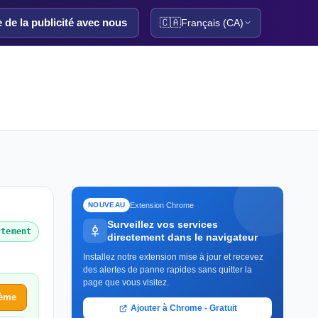
e de la publicité avec nous
🇨🇦
Français (CA)
Extension Chrome
NOUVEAU
Surveillez vos services
ctement
directement dans le navigateur
Installez notre extension mise à jour et recevez
des alertes de panne rapides sans quitter la
page que vous visitez.
lème
Ajouter à Chrome - Gratuit