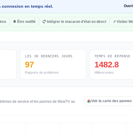
 la connexion en temps réel.
Ouvr
ires
🔔 Être notifié
📋 Intégrer le macaron d'état en direct
↗ Visiter 
LES 30 DERNIERS JOURS
TEMPS DE RÉPONSE
97
1482.8
Rapports de problèmes
Millisecondes
Voir la carte des panne
roblèmes de service et les pannes de WowTV au