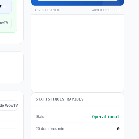
ir →
ADVERTISEMENT
ADVERTISE HERE
WowTV
STATISTIQUES RAPIDES
s de WowTV
Operational
Statut
0
20 dernières min.