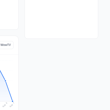
de WowTV
Aug 7
Aug 6
5