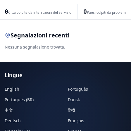
−
0
0
Città colpite da interruzioni del servizio
Paesi colpiti da problemi di
Leaflet
|
© OpenStreetMap contributors
Segnalazioni recenti
Nessuna segnalazione trovata.
Lingue
English
Português
Português (BR)
Dansk
中文
हिन्दी
Deutsch
Français