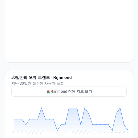
30일간의 오류 트렌드 - Rijnmond
지난 30일간 접수된 사용자 보고
Rijnmond 장애 지도 보기
4
3
2
1
0
Jul 16
Jul 19
Jul 22
Jul 25
Jul 12
Jul 15
Jul 28
Jul 31
Jul 18
Jul 21
Jul 24
Jul 11
Jul 14
Jul 27
Jul 30
Jul 17
Jul 20
Jul 23
Jul 10
Jul 13
Jul 26
Jul 29
Aug 2
Aug 5
Aug 1
Aug 4
Jul 9
Aug 7
Aug 3
Aug 6