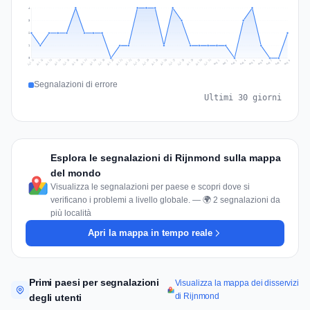
4
3
2
1
0
Jul 18
Jul 21
Jul 24
Jul 11
Jul 27
Jul 14
Jul 17
Jul 30
Jul 20
Jul 23
Jul 26
Jul 13
Jul 16
Jul 29
Jul 19
Jul 22
Jul 25
Jul 12
Jul 15
Jul 28
Jul 31
Aug 4
Aug 7
Aug 3
Aug 6
Aug 9
Aug 2
Aug 5
Aug 8
Aug 1
Segnalazioni di errore
Ultimi 30 giorni
Esplora le segnalazioni di Rijnmond sulla mappa
del mondo
Visualizza le segnalazioni per paese e scopri dove si
verificano i problemi a livello globale. — 🌍 2 segnalazioni da
più località
Apri la mappa in tempo reale
Primi paesi per segnalazioni
Visualizza la mappa dei disservizi
di Rijnmond
degli utenti