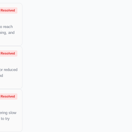
Resolved
to reach
oing, and
Resolved
 or reduced
nd
Resolved
ering slow
to try