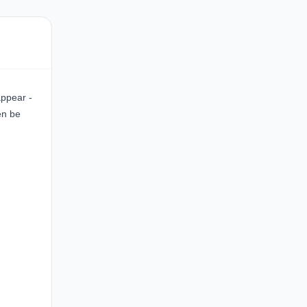
appear -
en be