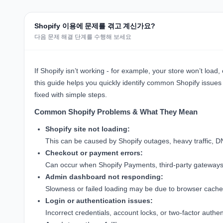
Shopify 이용에 문제를 겪고 계신가요?
다음 문제 해결 단계를 수행해 보세요
If Shopify isn’t working - for example, your store won’t load
this guide helps you quickly identify common Shopify issue
fixed with simple steps.
Common Shopify Problems & What They Mean
Shopify site not loading:
This can be caused by Shopify outages, heavy traffic, D
Checkout or payment errors:
Can occur when Shopify Payments, third‑party gateways, 
Admin dashboard not responding:
Slowness or failed loading may be due to browser cache,
Login or authentication issues:
Incorrect credentials, account locks, or two‑factor authe