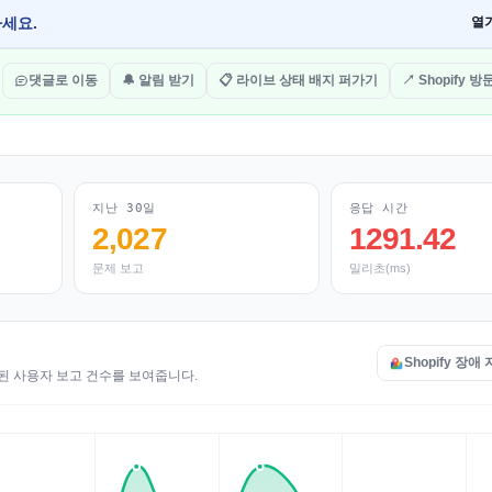
하세요.
열
댓글로 이동
🔔 알림 받기
📋 라이브 상태 배지 퍼가기
↗ Shopify 
지난 30일
응답 시간
2,027
1291.42
문제 보고
밀리초(ms)
Shopify 장애
접수된 사용자 보고 건수를 보여줍니다.