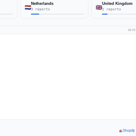
Netherlands
United Kingdom
3 reports
2 reports
ADVE
Shopi