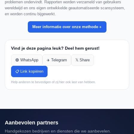
problemen ondervindt. Rapporten worden verzameld van gebruikers
wereldwijd en ons eigen ontwikkelde geautomatiseerde scansysteem,
en worden continu bijgewerkt.
Meer informatie over onze methode
Vind je deze pagina leuk? Deel hem gerust!
🟢 WhatsApp
✈️ Telegram
𝕏 Share
📋 Link kopiëren
Help anderen te bevestigen of zij hier ook last van hebben.
Aanbevolen partners
Handgekozen bedrijven en diensten die we aanbevelen.