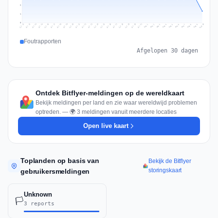
2
1
0
Jul 19
Jul 22
Jul 25
Jul 12
Jul 28
Aug 10
Jul 15
Jul 18
Jul 31
Jul 21
Jul 24
Jul 27
Jul 14
Jul 17
Jul 30
Jul 20
Jul 23
Jul 26
Jul 13
Jul 16
Jul 29
Aug 5
Aug 8
Aug 1
Aug 4
Aug 7
Aug 3
Aug 6
Aug 9
Aug 2
Foutrapporten
Afgelopen 30 dagen
Ontdek Bitflyer-meldingen op de wereldkaart
Bekijk meldingen per land en zie waar wereldwijd problemen
optreden. — 🌍 3 meldingen vanuit meerdere locaties
Open live kaart
Toplanden op basis van
Bekijk de Bitflyer
storingskaart
gebruikersmeldingen
Unknown
🏳️
3 reports