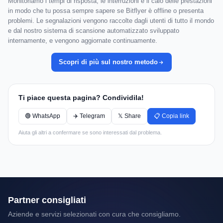
Monitoriamo i tempi di risposta, le interruzioni e il calo delle prestazioni
in modo che tu possa sempre sapere se Bitflyer è offline o presenta
problemi. Le segnalazioni vengono raccolte dagli utenti di tutto il mondo
e dal nostro sistema di scansione automatizzato sviluppato
internamente, e vengono aggiornate continuamente.
Scopri di più sul nostro metodo
Ti piace questa pagina? Condividila!
🟢 WhatsApp
✈️ Telegram
𝕏 Share
📋 Copia link
Aiuta gli altri a confermare se sono interessati dal problema.
Partner consigliati
Aziende e servizi selezionati con cura che consigliamo.