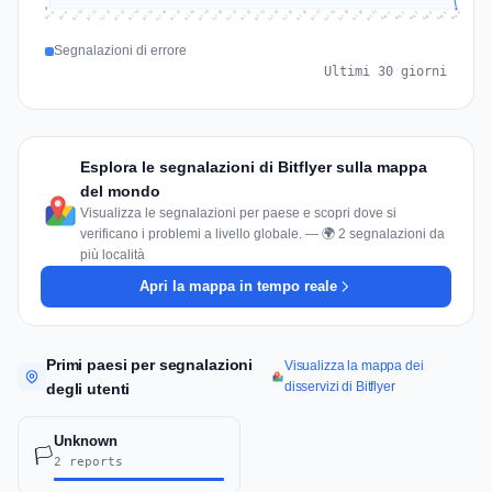
0
Jul 15
Jul 18
Jul 31
Jul 21
Jul 24
Jul 11
Jul 14
Jul 27
Jul 30
Jul 17
Jul 20
Jul 23
Jul 10
Jul 13
Jul 26
Jul 29
Jul 16
Jul 19
Jul 22
Jul 12
Jul 25
Jul 28
Aug 1
Aug 4
Jul 9
Aug 3
Jul 8
Aug 6
Aug 2
Aug 5
Segnalazioni di errore
Ultimi 30 giorni
Esplora le segnalazioni di Bitflyer sulla mappa
del mondo
Visualizza le segnalazioni per paese e scopri dove si
verificano i problemi a livello globale. — 🌍 2 segnalazioni da
più località
Apri la mappa in tempo reale
Primi paesi per segnalazioni
Visualizza la mappa dei
disservizi di Bitflyer
degli utenti
Unknown
🏳️
2 reports