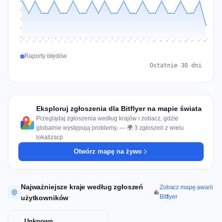
3
2
2
1
0
Jul 18
Jul 21
Jul 24
Jul 11
Jul 27
Jul 14
Jul 17
Jul 30
Jul 20
Jul 23
Jul 26
Jul 13
Jul 16
Jul 29
Jul 19
Jul 22
Jul 25
Jul 12
Jul 15
Jul 28
Jul 31
Aug 4
Aug 7
Aug 3
Aug 6
Aug 9
Aug 2
Aug 5
Aug 8
Aug 1
Raporty błędów
Ostatnie 30 dni
Eksploruj zgłoszenia dla Bitflyer na mapie świata
Przeglądaj zgłoszenia według krajów i zobacz, gdzie
globalnie występują problemy. — 🌍 3 zgłoszeń z wielu
lokalizacji
Otwórz mapę na żywo
Najważniejsze kraje według zgłoszeń
Zobacz mapę awarii
Bitflyer
użytkowników
Unknown