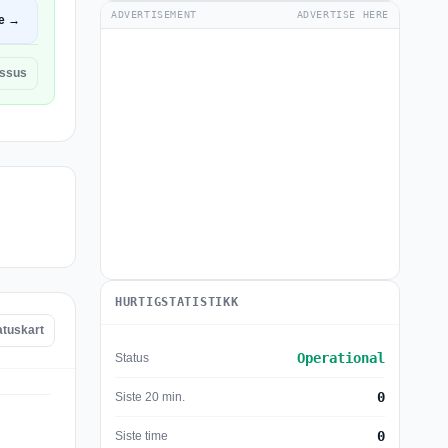
ADVERTISEMENT
ADVERTISE HERE
e →
ssus
HURTIGSTATISTIKK
atuskart
Operational
Status
0
Siste 20 min.
0
Siste time