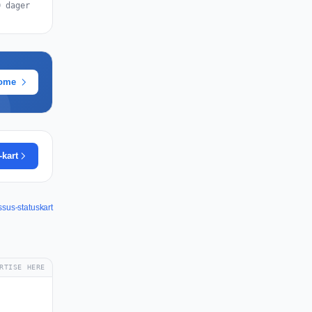
0 dager
rome
-kart
sus-statuskart
RTISE HERE