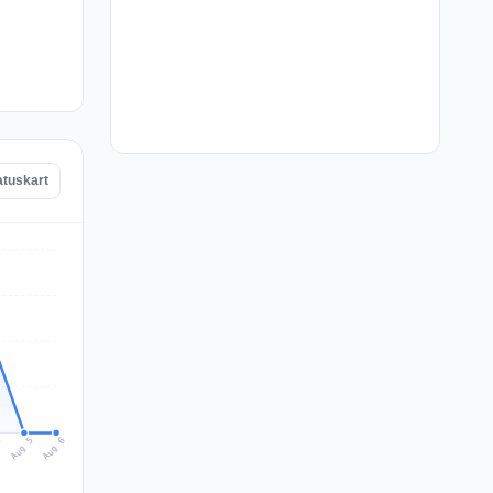
atuskart
Aug 6
Aug 5
4