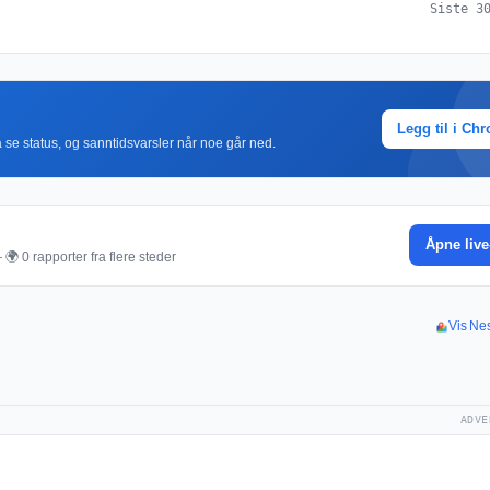
Siste 3
Legg til i Ch
r å se status, og sanntidsvarsler når noe går ned.
Åpne live
🌍 0 rapporter fra flere steder
Vis Nes
ADVE