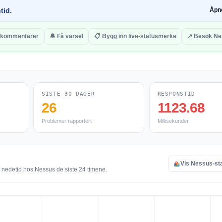
tid.
Åpn
l kommentarer
🔔 Få varsel
📋 Bygg inn live-statusmerke
↗ Besøk Ne
SISTE 30 DAGER
RESPONSTID
26
1123.68
Problemer rapportert
Millisekunder
Vis Nessus-st
g nedetid hos Nessus de siste 24 timene.