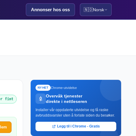
Annonser hos oss
🇳🇴
Norsk
Chrome-utvidelse
NYHET
Overvåk tjenester
er fint
direkte i nettleseren
Installer vår oppdaterte utvidelse og få raske
avbruddsvarsler uten å forlate siden du besøker.
Legg til i Chrome - Gratis
blem