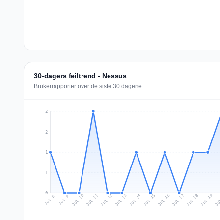
30-dagers feiltrend - Nessus
Brukerrapporter over de siste 30 dagene
2
2
1
1
0
Jul 17
Ju
Jul 10
Jul 13
Jul 16
Jul 19
Jul 12
Jul 15
Jul 18
Jul 11
Jul 14
Jul 8
Jul 9