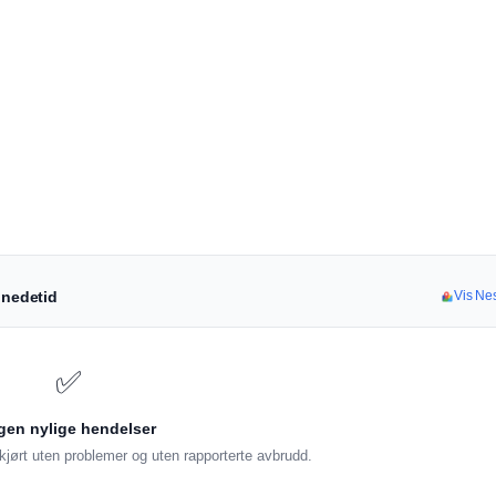
 nedetid
Vis Nes
✅
gen nylige hendelser
jørt uten problemer og uten rapporterte avbrudd.