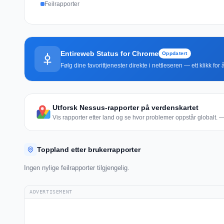
Feilrapporter
Entireweb Status for Chrome
Oppdatert
Følg dine favorittjenester direkte i nettleseren — ett klikk fo
Utforsk Nessus-rapporter på verdenskartet
Vis rapporter etter land og se hvor problemer oppstår globalt. — 
Toppland etter brukerrapporter
Ingen nylige feilrapporter tilgjengelig.
ADVERTISEMENT