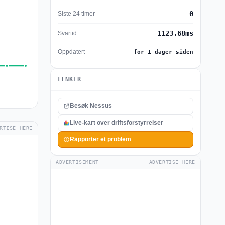
0
Siste 24 timer
1123.68ms
Svartid
Oppdatert
for 1 dager siden
LENKER
Besøk Nessus
Live-kart over driftsforstyrrelser
RTISE HERE
Rapporter et problem
ADVERTISEMENT
ADVERTISE HERE