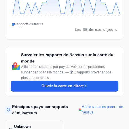
1
1
0
Jul 17
Jul 20
Jul 23
Jul 10
Jul 26
Jul 13
Jul 16
Jul 29
Jul 19
Jul 22
Jul 25
Jul 12
Jul 15
Jul 28
Jul 31
Jul 18
Jul 21
Jul 24
Jul 11
Jul 14
Jul 27
Jul 30
Aug 3
Aug 6
Aug 2
Aug 5
Aug 8
Aug 1
Aug 4
Aug 7
Rapports d'erreurs
Les 30 derniers jours
Survoler les rapports de Nessus sur la carte du
monde
Afficher les rapports par pays et voir où les problèmes
surviennent dans le monde. — 🌍 1 rapports provenant de
plusieurs endroits
Ouvrir la carte en direct
Principaux pays par rapports
Voir la carte des pannes de
Nessus
d'utilisateurs
Unknown