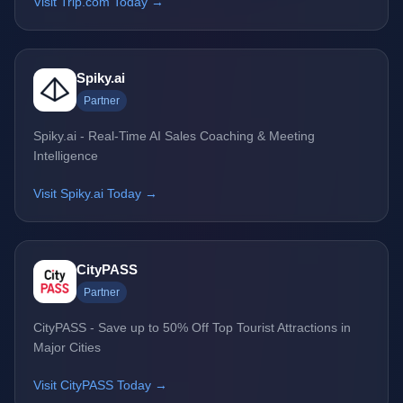
Visit Trip.com Today →
Spiky.ai
Partner
Spiky.ai - Real-Time AI Sales Coaching & Meeting
Intelligence
Visit Spiky.ai Today →
CityPASS
Partner
CityPASS - Save up to 50% Off Top Tourist Attractions in
Major Cities
Visit CityPASS Today →