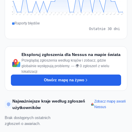
1
1
0
Jul 15
Jul 18
Jul 31
Jul 21
Jul 24
Jul 11
Jul 14
Jul 27
Jul 30
Jul 17
Jul 20
Jul 23
Jul 10
Jul 13
Jul 26
Jul 29
Jul 16
Jul 19
Jul 22
Jul 12
Jul 25
Jul 28
Aug 1
Aug 4
Jul 9
Aug 3
Jul 8
Aug 6
Aug 2
Aug 5
Raporty błędów
Ostatnie 30 dni
Eksploruj zgłoszenia dla Nessus na mapie świata
Przeglądaj zgłoszenia według krajów i zobacz, gdzie
globalnie występują problemy. — 🌍 0 zgłoszeń z wielu
lokalizacji
Otwórz mapę na żywo
Najważniejsze kraje według zgłoszeń
Zobacz mapę awarii
Nessus
użytkowników
Brak dostępnych ostatnich
zgłoszeń o awariach.