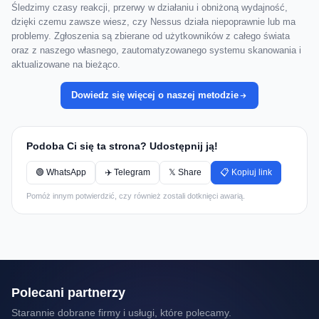
Śledzimy czasy reakcji, przerwy w działaniu i obniżoną wydajność,
dzięki czemu zawsze wiesz, czy Nessus działa niepoprawnie lub ma
problemy. Zgłoszenia są zbierane od użytkowników z całego świata
oraz z naszego własnego, zautomatyzowanego systemu skanowania i
aktualizowane na bieżąco.
Dowiedz się więcej o naszej metodzie
Podoba Ci się ta strona? Udostępnij ją!
🟢 WhatsApp
✈️ Telegram
𝕏 Share
📋 Kopiuj link
Pomóż innym potwierdzić, czy również zostali dotknięci awarią.
Polecani partnerzy
Starannie dobrane firmy i usługi, które polecamy.