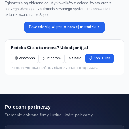
Zgłoszenia są zbierane od użytkowników z całego świata oraz z
naszego własnego, zautomatyzowanego systemu skanowania i
aktualizowane na bieżąco.
Dowiedz się więcej o naszej metodzie
Podoba Ci się ta strona? Udostępnij ją!
🟢 WhatsApp
✈️ Telegram
𝕏 Share
📋 Kopiuj link
Pomóż innym potwierdzić, czy również zostali dotknięci awarią.
Polecani partnerzy
Starannie dobrane firmy i usługi, które polecamy.