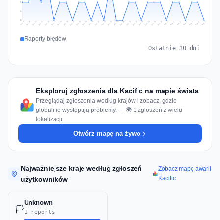
1
1
0
Jul 16
Jul 19
Jul 22
Jul 25
Jul 12
Jul 15
Jul 28
Jul 31
Jul 18
Jul 21
Jul 24
Jul 11
Jul 14
Jul 27
Jul 30
Jul 17
Jul 20
Jul 23
Jul 10
Jul 13
Jul 26
Jul 29
Aug 2
Aug 5
Aug 1
Aug 4
Jul 9
Aug 7
Aug 3
Aug 6
Raporty błędów
Ostatnie 30 dni
Eksploruj zgłoszenia dla Kacific na mapie świata
Przeglądaj zgłoszenia według krajów i zobacz, gdzie
globalnie występują problemy. — 🌍 1 zgłoszeń z wielu
lokalizacji
Otwórz mapę na żywo
Najważniejsze kraje według zgłoszeń
Zobacz mapę awarii
Kacific
użytkowników
Unknown
🏳️
1 reports