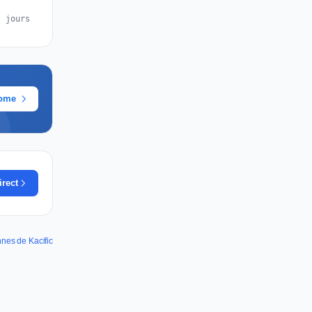
s jours
rome
irect
nnes de Kacific