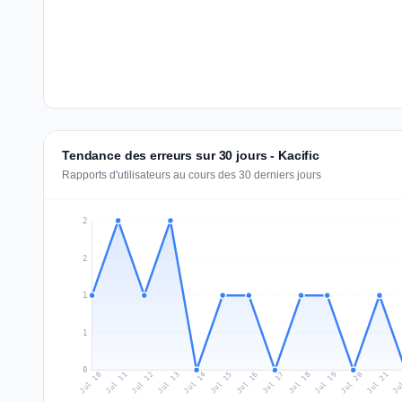
Tendance des erreurs sur 30 jours - Kacific
Rapports d'utilisateurs au cours des 30 derniers jours
2
2
1
1
0
Jul 19
Ju
Jul 12
Jul 15
Jul 18
Jul 21
Jul 11
Jul 14
Jul 17
Jul 20
Jul 10
Jul 13
Jul 16