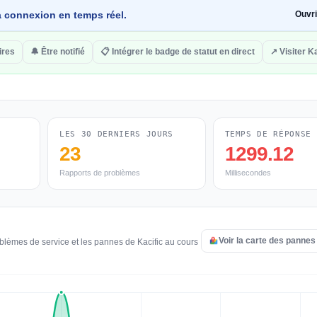
 la connexion en temps réel.
Ouvr
ires
🔔 Être notifié
📋 Intégrer le badge de statut en direct
↗ Visiter Ka
LES 30 DERNIERS JOURS
TEMPS DE RÉPONSE
23
1299.12
Rapports de problèmes
Millisecondes
Voir la carte des pannes
blèmes de service et les pannes de Kacific au cours