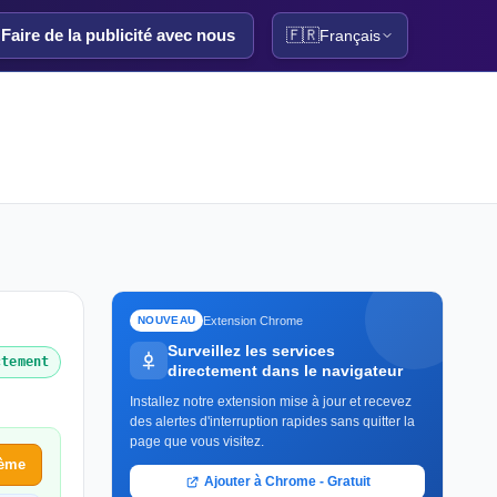
Faire de la publicité avec nous
🇫🇷
Français
Extension Chrome
NOUVEAU
Surveillez les services
ctement
directement dans le navigateur
Installez notre extension mise à jour et recevez
des alertes d'interruption rapides sans quitter la
page que vous visitez.
lème
Ajouter à Chrome - Gratuit