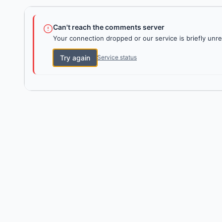
Can't reach the comments server
Your connection dropped or our service is briefly unre
Try again
Service status