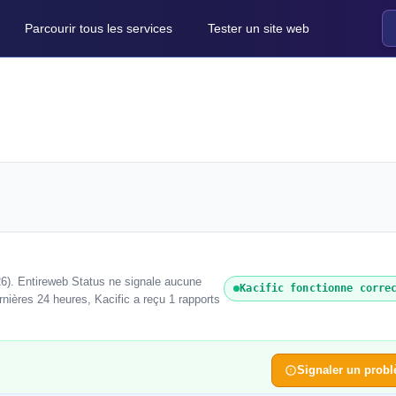
Parcourir tous les services
Tester un site web
26). Entireweb Status ne signale aucune
Kacific fonctionne corre
nières 24 heures, Kacific a reçu 1 rapports
Signaler un prob