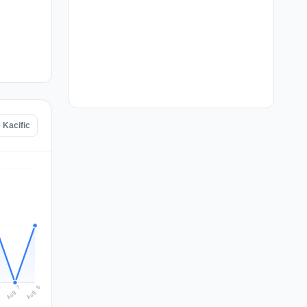
 Kacific
Aug 8
Aug 7
6