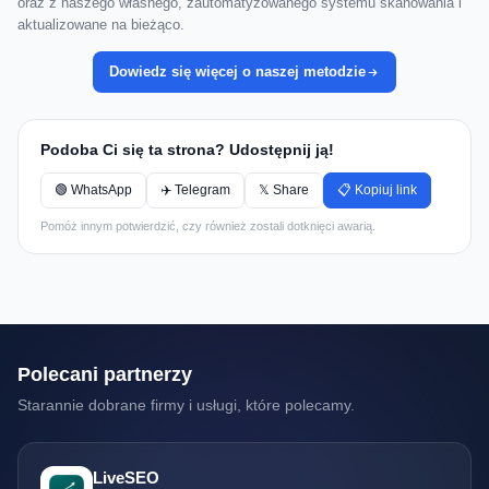
oraz z naszego własnego, zautomatyzowanego systemu skanowania i
aktualizowane na bieżąco.
Dowiedz się więcej o naszej metodzie
Podoba Ci się ta strona? Udostępnij ją!
🟢 WhatsApp
✈️ Telegram
𝕏 Share
📋 Kopiuj link
Pomóż innym potwierdzić, czy również zostali dotknięci awarią.
Polecani partnerzy
Starannie dobrane firmy i usługi, które polecamy.
LiveSEO