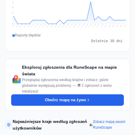
6
5
3
2
0
Jul 15
Jul 18
Jul 31
Jul 21
Jul 24
Jul 11
Jul 14
Jul 27
Jul 30
Jul 17
Jul 20
Jul 23
Jul 10
Jul 13
Jul 26
Jul 29
Jul 16
Jul 19
Jul 22
Jul 12
Jul 25
Jul 28
Aug 1
Aug 4
Jul 9
Aug 3
Jul 8
Aug 6
Aug 2
Aug 5
Raporty błędów
Ostatnie 30 dni
Eksploruj zgłoszenia dla RuneScape na mapie
świata
Przeglądaj zgłoszenia według krajów i zobacz, gdzie
globalnie występują problemy. — 🌍 2 zgłoszeń z wielu
lokalizacji
Otwórz mapę na żywo
Najważniejsze kraje według zgłoszeń
Zobacz mapę awarii
RuneScape
użytkowników