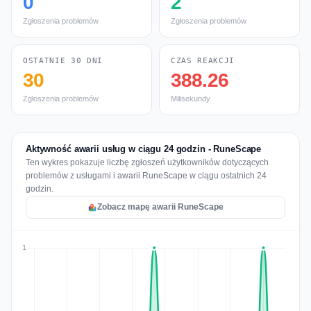
0
2
Zgłoszenia problemów
Zgłoszenia problemów
OSTATNIE 30 DNI
CZAS REAKCJI
30
388.26
Zgłoszenia problemów
Milisekundy
Aktywność awarii usług w ciągu 24 godzin - RuneScape
Ten wykres pokazuje liczbę zgłoszeń użytkowników dotyczących
problemów z usługami i awarii RuneScape w ciągu ostatnich 24
godzin.
Zobacz mapę awarii RuneScape