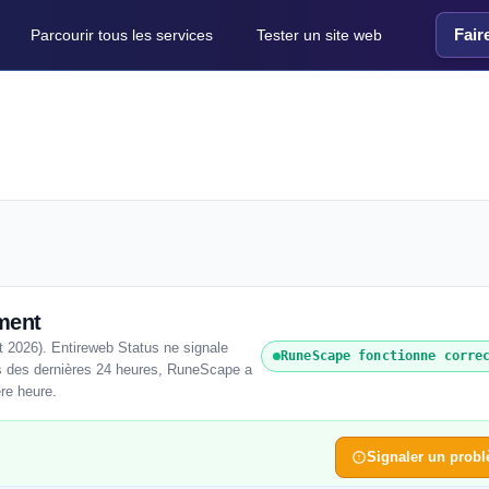
Fair
Parcourir tous les services
Tester un site web
ment
 2026). Entireweb Status ne signale
RuneScape fonctionne corre
rs des dernières 24 heures, RuneScape a
ère heure.
Signaler un prob