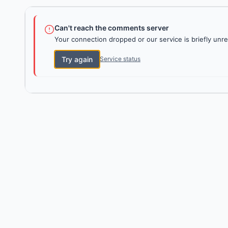
Can't reach the comments server
Your connection dropped or our service is briefly unre
Try again
Service status