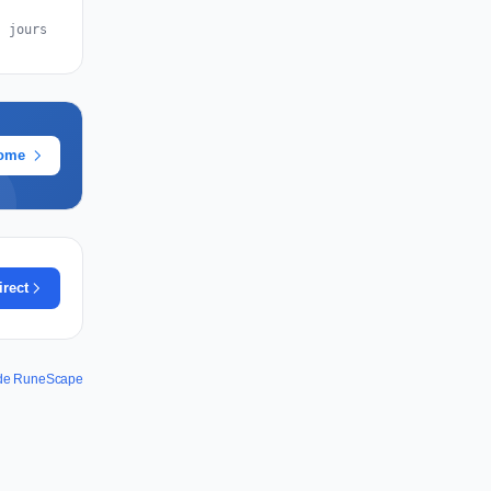
s jours
rome
irect
s de RuneScape