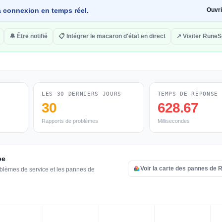
 la connexion en temps réel.
Ouvr
🔔 Être notifié
📋 Intégrer le macaron d'état en direct
↗ Visiter Rune
LES 30 DERNIERS JOURS
TEMPS DE RÉPONSE
30
628.67
Rapports de problèmes
Millisecondes
pe
Voir la carte des pannes de
oblèmes de service et les pannes de