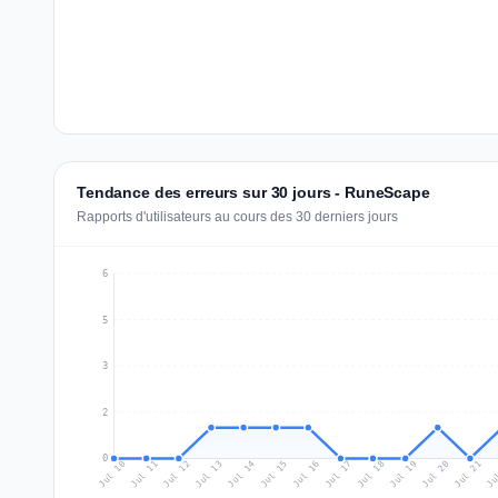
Tendance des erreurs sur 30 jours - RuneScape
Rapports d'utilisateurs au cours des 30 derniers jours
6
5
3
2
0
Jul 19
Ju
Jul 12
Jul 15
Jul 18
Jul 21
Jul 11
Jul 14
Jul 17
Jul 20
Jul 10
Jul 13
Jul 16