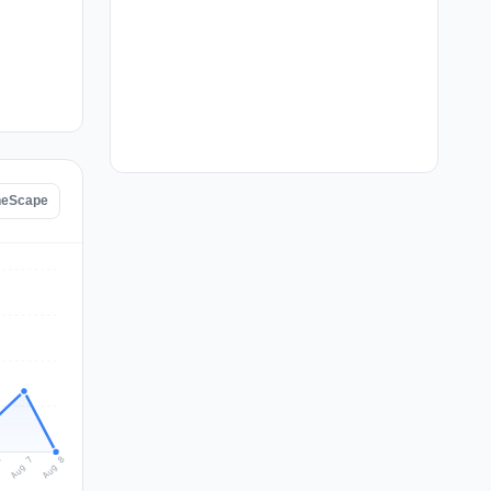
uneScape
Aug 8
Aug 7
6