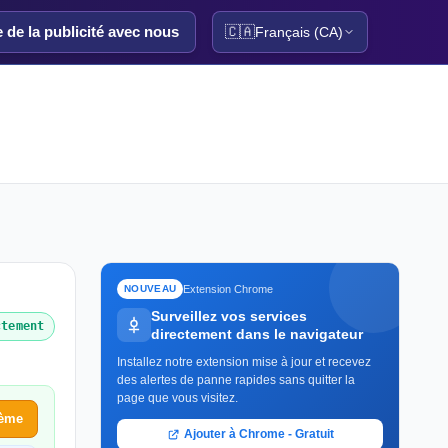
e de la publicité avec nous
🇨🇦
Français (CA)
Extension Chrome
NOUVEAU
Surveillez vos services
ctement
directement dans le navigateur
Installez notre extension mise à jour et recevez
des alertes de panne rapides sans quitter la
page que vous visitez.
lème
Ajouter à Chrome - Gratuit