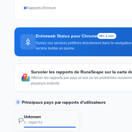
Rapports d'erreurs
Entireweb Status pour Chrome
Mis à jour
Suivez vos services préférés directement dans le navigateur 
service tombe en panne.
Survoler les rapports de RuneScape sur la carte 
Afficher les rapports par pays et voir où les problèmes survie
plusieurs endroits
Principaux pays par rapports d'utilisateurs
Unknown
🏳️
1 reports