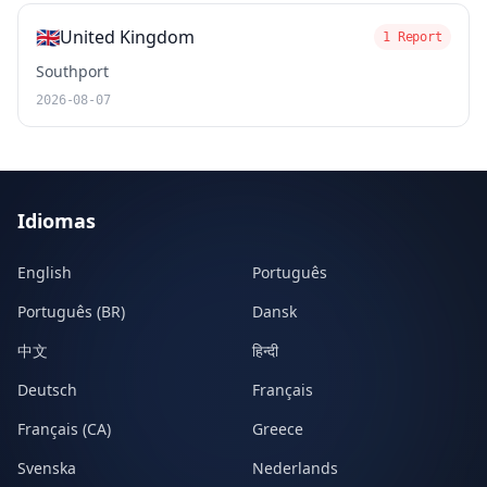
🇬🇧
United Kingdom
1 Report
Southport
2026-08-07
Idiomas
English
Português
Português (BR)
Dansk
中文
हिन्दी
Deutsch
Français
Français (CA)
Greece
Svenska
Nederlands