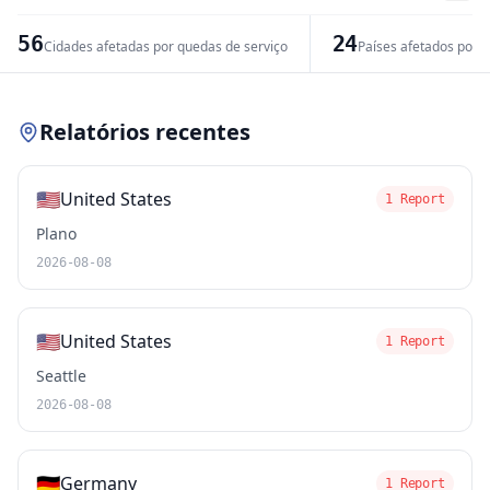
−
56
24
Cidades afetadas por quedas de serviço
Países afetados por 
Leaflet
|
© OpenStreetMap contributors
Relatórios recentes
🇺🇸
United States
1 Report
Plano
2026-08-08
🇺🇸
United States
1 Report
Seattle
2026-08-08
🇩🇪
Germany
1 Report