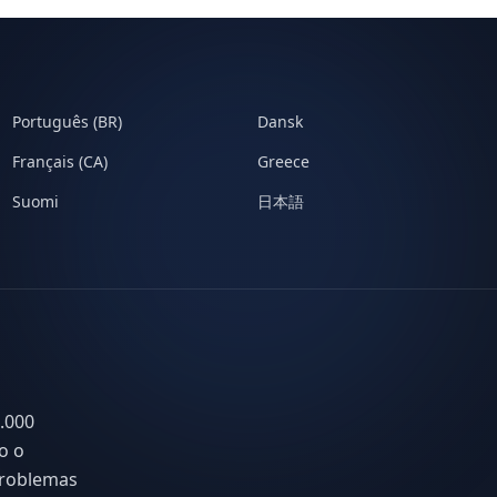
Português (BR)
Dansk
Français (CA)
Greece
Suomi
日本語
.000
do o
 problemas