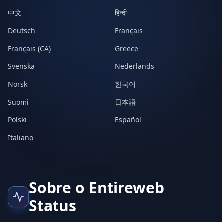
中文
हिन्दी
Deutsch
Français
Français (CA)
Greece
Svenska
Nederlands
Norsk
한국어
Suomi
日本語
Polski
Español
Italiano
Sobre o Entireweb
Status