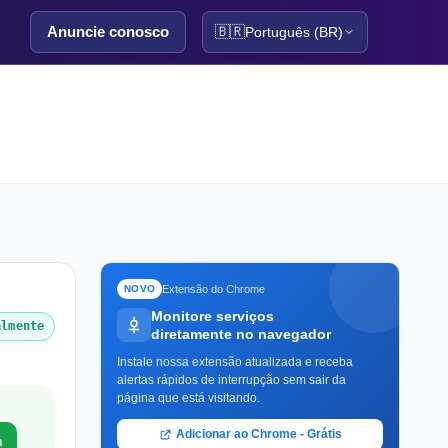
Anuncie conosco
🇧🇷
Português (BR)
Extensão do Chrome
NOVO
Monitore serviços
almente
diretamente no navegador
Instale nossa extensão atualizada e receba
alertas rápidos de interrupção sem sair da
página que está visitando.
Adicionar ao Chrome - Grátis
a