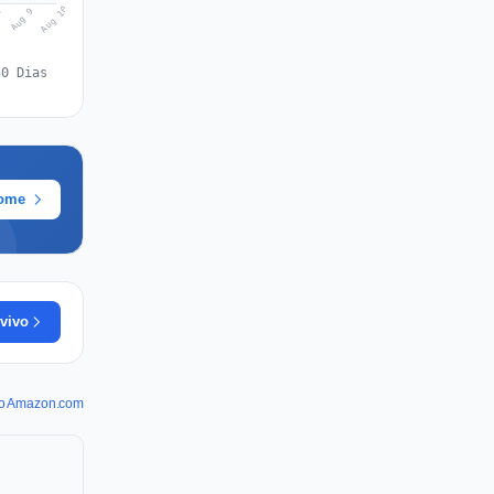
Aug 10
Aug 9
8
30 Dias
rome
vivo
 do Amazon.com