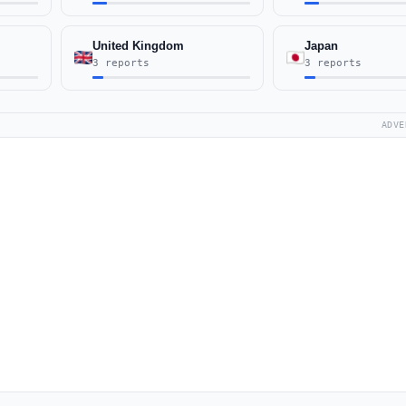
United Kingdom
Japan
3 reports
3 reports
ADVE