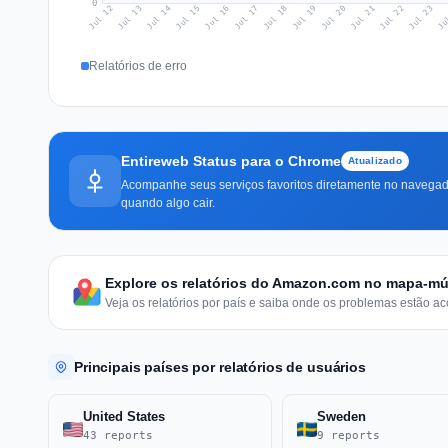
0
Jul 21
Ju
Jul 14
Jul 17
Jul 20
Jul 23
Jul 13
Jul 16
Jul 19
Jul 22
Jul 12
Jul 15
Jul 18
Relatórios de erro
Entireweb Status para o Chrome
Atualizado
Acompanhe seus serviços favoritos diretamente no navegado
quando algo cair.
Explore os relatórios do Amazon.com no mapa-m
Veja os relatórios por país e saiba onde os problemas estão ac
Principais países por relatórios de usuários
United States
Sweden
43 reports
9 reports