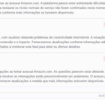
emas ao acessar Amazon.com. A plataforma parece estar enfrentando dificuld
ra restaurar os níveis normais de serviço não foram confirmados neste mome
s conforme mais informações se tornarem disponíveis.
com usuários relatando problemas de conectividade intermitente. A situação
a extensão e o impacto. Forneceremos atualizações conforme informações adi
lhados a monitorar este feed para obter os últimos detalhes.
rupções ao tentar acessar Amazon.com. As questões parecem estar afetando 
para resolver as interrupções estão presumivelmente em andamento. O acesso 
 fornecer atualizações à medida que mais informações estiverem disponíveis.
ADVE