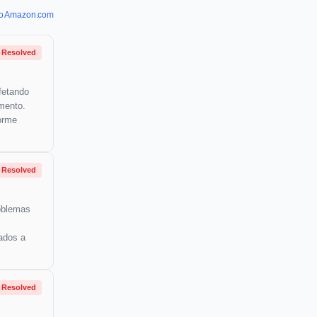
 do Amazon.com
Resolved
fetando
mento.
orme
Resolved
roblemas
ados a
Resolved