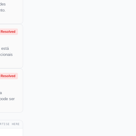
ades
nto.
Resolved
 está
cionais
Resolved
a
pode ser
RTISE HERE