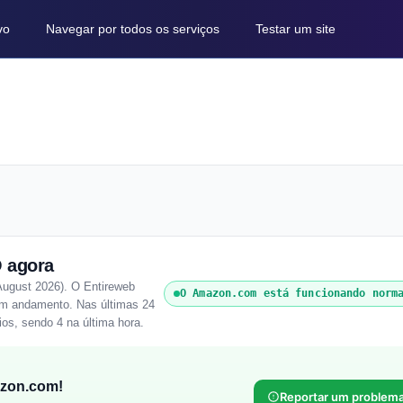
vo
Navegar por todos os serviços
Testar um site
 agora
ugust 2026). O Entireweb
O Amazon.com está funcionando norm
 em andamento. Nas últimas 24
os, sendo 4 na última hora.
azon.com!
Reportar um problem