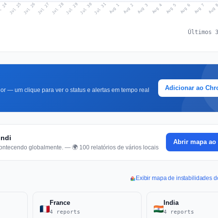
l 24
Jul 27
Jul 30
Jul 26
Jul 29
Jul 25
Jul 28
Jul 31
Aug 3
Aug 6
Aug 2
Aug 5
Aug 
Aug 1
Aug 4
Aug 7
Últimos 
Adicionar ao Ch
r — um clique para ver o status e alertas em tempo real
úndi
Abrir mapa ao 
ontecendo globalmente. — 🌍 100 relatórios de vários locais
Exibir mapa de instabilidades
France
India
4 reports
4 reports