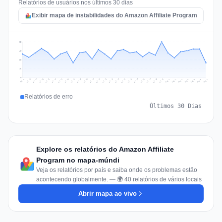
Relatórios de usuários nos últimos 30 dias
Exibir mapa de instabilidades do Amazon Affiliate Program
65
49
33
16
0
Jul 16
Jul 19
Jul 22
Jul 25
Jul 12
Jul 15
Jul 28
Jul 31
Jul 18
Jul 21
Jul 24
Jul 11
Jul 14
Jul 27
Jul 30
Jul 17
Jul 20
Jul 23
Jul 10
Jul 13
Jul 26
Jul 29
Aug 2
Aug 5
Aug 1
Aug 4
Jul 9
Aug 7
Aug 3
Aug 6
Relatórios de erro
Últimos 30 Dias
Explore os relatórios do Amazon Affiliate
Program no mapa-múndi
Veja os relatórios por país e saiba onde os problemas estão
acontecendo globalmente. — 🌍 40 relatórios de vários locais
Abrir mapa ao vivo