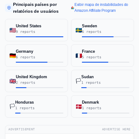
Principais países por
Exibir mapa de instabilidades do
Amazon Affiliate Program
relatórios de usuários
United States
Sweden
9 reports
6 reports
Germany
France
6 reports
5 reports
United Kingdom
Sudan
🏳️
2 reports
1 reports
Honduras
Denmark
🏳️
1 reports
1 reports
ADVERTISEMENT
ADVERTISE HERE