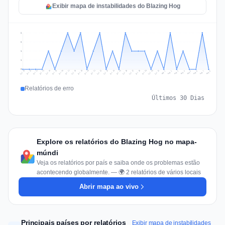
Exibir mapa de instabilidades do Blazing Hog
2
2
1
1
0
Jul 17
Jul 20
Jul 23
Jul 10
Jul 26
Jul 13
Jul 16
Jul 29
Jul 19
Jul 22
Jul 25
Jul 12
Jul 15
Jul 28
Jul 31
Jul 18
Jul 21
Jul 24
Jul 11
Jul 14
Jul 27
Jul 30
Aug 3
Aug 6
Aug 2
Aug 5
Aug 8
Aug 1
Aug 4
Aug 7
Relatórios de erro
Últimos 30 Dias
Explore os relatórios do Blazing Hog no mapa-
múndi
Veja os relatórios por país e saiba onde os problemas estão
acontecendo globalmente. — 🌍 2 relatórios de vários locais
Abrir mapa ao vivo
Principais países por relatórios
Exibir mapa de instabilidades