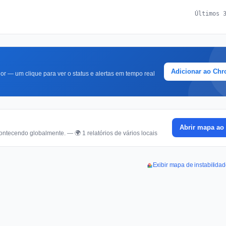
Últimos 
Adicionar ao Ch
r — um clique para ver o status e alertas em tempo real
Abrir mapa ao 
ontecendo globalmente. — 🌍 1 relatórios de vários locais
Exibir mapa de instabilida