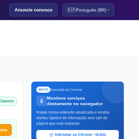
Anuncie conosco
🇧🇷
Português (BR)
Extensão do Chrome
NOVO
Monitore serviços
almente
diretamente no navegador
Instale nossa extensão atualizada e receba
alertas rápidos de interrupção sem sair da
página que está visitando.
lema
Adicionar ao Chrome - Grátis