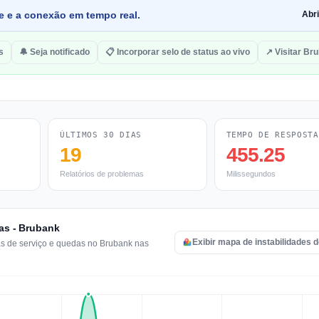
de e a conexão em tempo real.
Abr
s
🔔 Seja notificado
📋 Incorporar selo de status ao vivo
↗ Visitar Br
ÚLTIMOS 30 DIAS
TEMPO DE RESPOSTA
19
455.25
Relatórios de problemas
Milissegundos
ras - Brubank
Exibir mapa de instabilidades 
as de serviço e quedas no Brubank nas