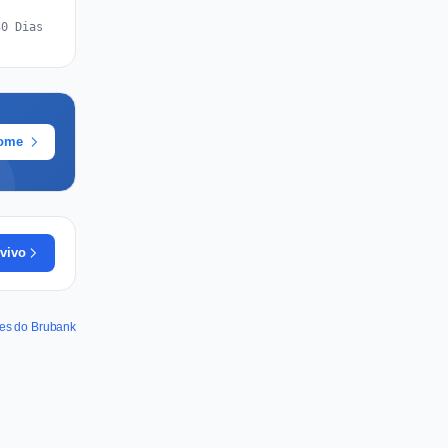
30 Dias
rome
vivo
des do Brubank