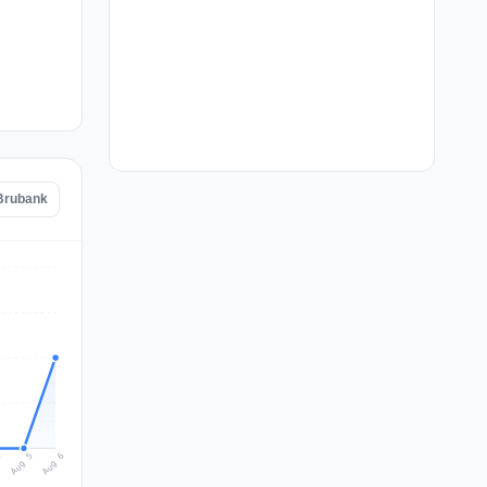
 Brubank
Aug 6
Aug 5
4