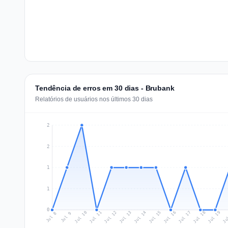
Tendência de erros em 30 dias - Brubank
Relatórios de usuários nos últimos 30 dias
2
2
1
1
0
Jul 17
Ju
Jul 10
Jul 13
Jul 16
Jul 19
Jul 12
Jul 15
Jul 18
Jul 11
Jul 14
Jul 8
Jul 9