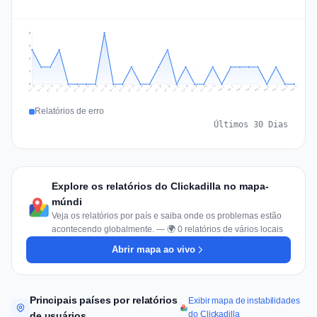
3
2
2
1
0
Jul 18
Jul 21
Jul 24
Jul 11
Jul 27
Jul 14
Jul 17
Jul 30
Jul 20
Jul 23
Jul 26
Jul 13
Jul 16
Jul 29
Jul 19
Jul 22
Jul 25
Jul 12
Jul 15
Jul 28
Jul 31
Aug 4
Aug 7
Aug 3
Aug 6
Aug 9
Aug 2
Aug 5
Aug 8
Aug 1
Relatórios de erro
Últimos 30 Dias
Explore os relatórios do Clickadilla no mapa-
múndi
Veja os relatórios por país e saiba onde os problemas estão
acontecendo globalmente. — 🌍 0 relatórios de vários locais
Abrir mapa ao vivo
Principais países por relatórios
Exibir mapa de instabilidades
do Clickadilla
de usuários