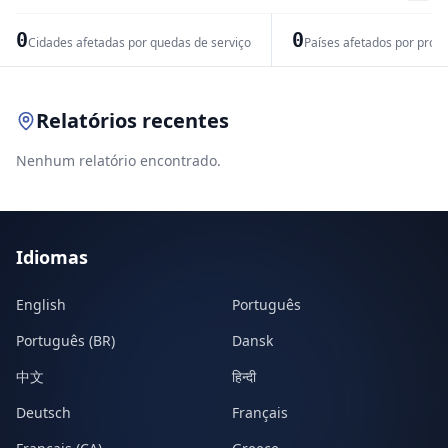
−
0
0
Cidades afetadas por quedas de serviço
Países afetados por prob
Leaflet
|
© OpenStreetMap contributors
Relatórios recentes
Nenhum relatório encontrado.
Idiomas
English
Português
Português (BR)
Dansk
中文
हिन्दी
Deutsch
Français