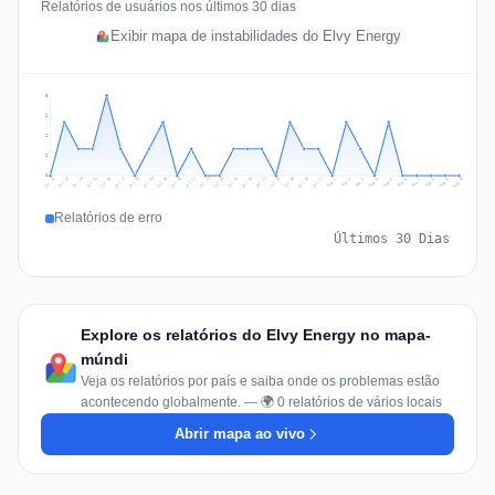
Relatórios de usuários nos últimos 30 dias
Exibir mapa de instabilidades do Elvy Energy
3
2
2
1
0
Jul 19
Jul 22
Jul 25
Jul 12
Jul 28
Aug 10
Jul 15
Jul 18
Jul 31
Jul 21
Jul 24
Jul 27
Jul 14
Jul 17
Jul 30
Jul 20
Jul 23
Jul 26
Jul 13
Jul 16
Jul 29
Aug 5
Aug 8
Aug 1
Aug 4
Aug 7
Aug 3
Aug 6
Aug 9
Aug 2
Relatórios de erro
Últimos 30 Dias
Explore os relatórios do Elvy Energy no mapa-
múndi
Veja os relatórios por país e saiba onde os problemas estão
acontecendo globalmente. — 🌍 0 relatórios de vários locais
Abrir mapa ao vivo