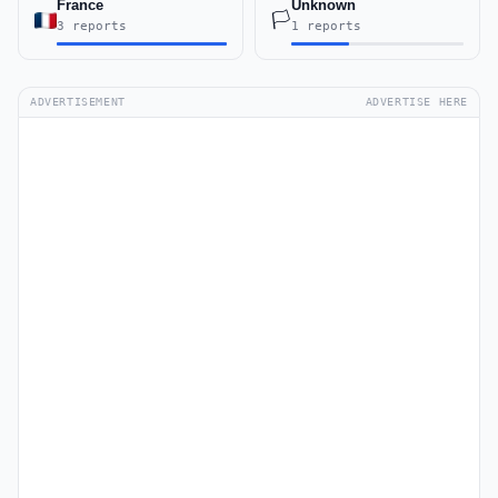
France
Unknown
🏳️
3 reports
1 reports
ADVERTISEMENT
ADVERTISE HERE