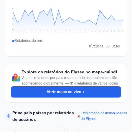
9
7
5
2
0
Jul 18
Jul 21
Jul 24
Jul 11
Jul 27
Jul 14
Jul 17
Jul 30
Jul 20
Jul 23
Jul 26
Jul 13
Jul 16
Jul 29
Jul 19
Jul 22
Jul 25
Jul 12
Jul 15
Jul 28
Jul 31
Aug 4
Aug 7
Aug 3
Aug 6
Aug 9
Aug 2
Aug 5
Aug 8
Aug 1
Relatórios de erro
Últimos 30 Dias
Explore os relatórios do Elysee no mapa-múndi
Veja os relatórios por país e saiba onde os problemas estão
acontecendo globalmente. — 🌍 4 relatórios de vários locais
Abrir mapa ao vivo
Principais países por relatórios
Exibir mapa de instabilidades
do Elysee
de usuários