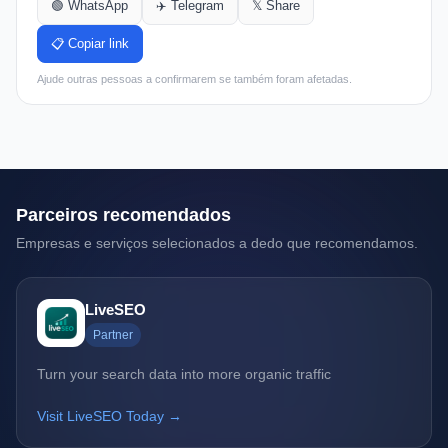
🟢 WhatsApp
✈️ Telegram
𝕏 Share
📋 Copiar link
Ajude outras pessoas a confirmarem se também foram afetadas.
Parceiros recomendados
Empresas e serviços selecionados a dedo que recomendamos.
LiveSEO
Partner
Turn your search data into more organic traffic
Visit LiveSEO Today →