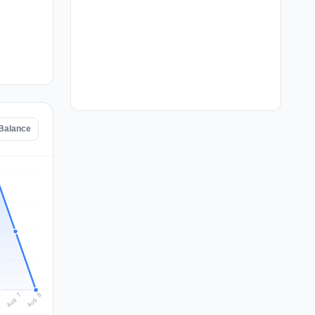
tBalance
Aug 8
Aug 7
6