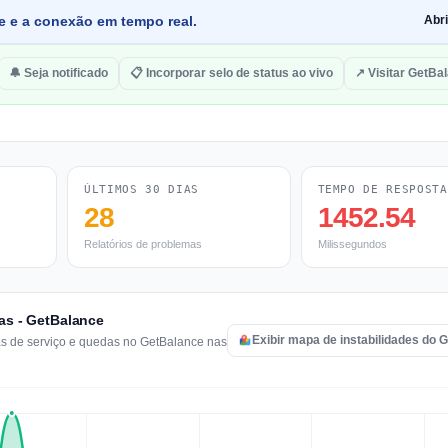
de e a conexão em tempo real.
Abr
🔔 Seja notificado
📋 Incorporar selo de status ao vivo
↗ Visitar GetBa
ÚLTIMOS 30 DIAS
TEMPO DE RESPOSTA
28
1452.54
Relatórios de problemas
Milissegundos
ras - GetBalance
Exibir mapa de instabilidades do 
mas de serviço e quedas no GetBalance nas