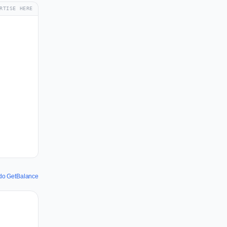
RTISE HERE
 do GetBalance