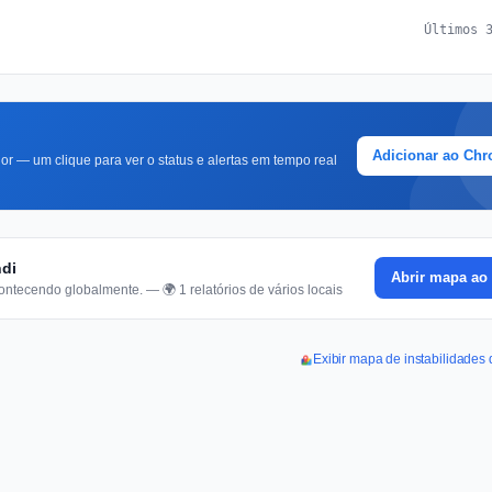
Últimos 
Adicionar ao Ch
r — um clique para ver o status e alertas em tempo real
ndi
Abrir mapa ao 
ontecendo globalmente. — 🌍 1 relatórios de vários locais
Exibir mapa de instabilidades