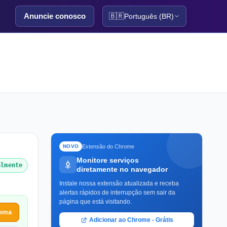
Anuncie conosco
🇧🇷
Português (BR)
Extensão do Chrome
NOVO
Monitore serviços
almente
diretamente no navegador
Instale nossa extensão atualizada e receba
alertas rápidos de interrupção sem sair da
página que está visitando.
lema
Adicionar ao Chrome - Grátis