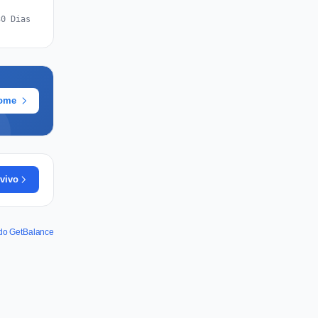
30 Dias
rome
vivo
 do GetBalance