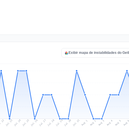
Exibir mapa de instabilidades do Ge
l 22
Jul 25
Jul 28
Jul 31
Jul 24
Jul 27
Jul 30
Jul 23
Jul 26
Jul 29
Aug 1
Aug 4
Aug 3
Aug 
Aug 2
Aug 5