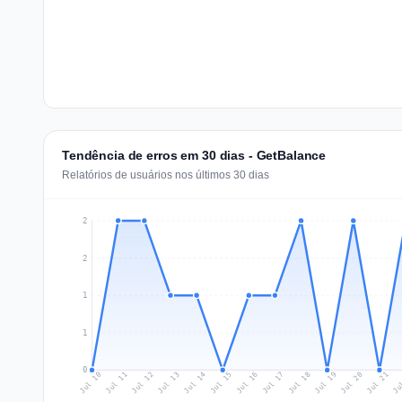
Tendência de erros em 30 dias - GetBalance
Relatórios de usuários nos últimos 30 dias
2
2
1
1
0
Jul 19
Ju
Jul 12
Jul 15
Jul 18
Jul 21
Jul 11
Jul 14
Jul 17
Jul 20
Jul 10
Jul 13
Jul 16