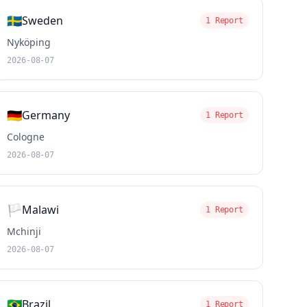
🇸🇪
Sweden
1 Report
Nyköping
2026-08-07
🇩🇪
Germany
1 Report
Cologne
2026-08-07
🏳️
Malawi
1 Report
Mchinji
2026-08-07
🇧🇷
Brazil
1 Report