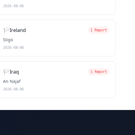
2026-08-06
🏳️
Ireland
1 Report
Sligo
2026-08-06
🏳️
Iraq
1 Report
An Najaf
2026-08-06