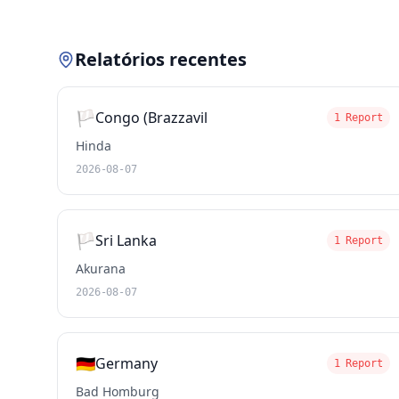
Relatórios recentes
🏳️
Congo (Brazzavil
1 Report
Hinda
2026-08-07
🏳️
Sri Lanka
1 Report
Akurana
2026-08-07
🇩🇪
Germany
1 Report
Bad Homburg