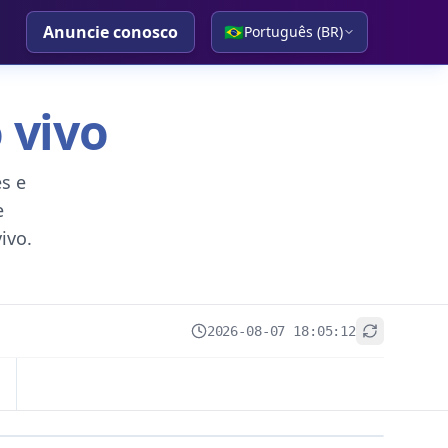
Anuncie conosco
🇧🇷
Português (BR)
 vivo
s e
e
ivo.
2026-08-07 18:05:12
+
−
Leaflet
|
© OpenStreetMap contributors