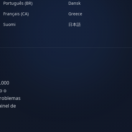
Português (BR)
Dansk
Français (CA)
Greece
Suomi
日本語
.000
do o
 problemas
inel de