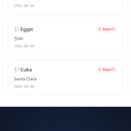
2026-08-06
🏳️
Egypt
1 Report
Ţūkh
2026-08-06
🏳️
Cuba
1 Report
Santa Clara
2026-08-06