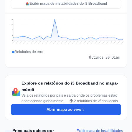
Exibir mapa de instabilidades do i3 Broadband
15
11
8
4
0
Jul 16
Jul 19
Jul 22
Jul 25
Jul 12
Jul 15
Jul 28
Jul 31
Jul 18
Jul 21
Jul 24
Jul 11
Jul 14
Jul 27
Jul 30
Jul 17
Jul 20
Jul 23
Jul 10
Jul 13
Jul 26
Jul 29
Aug 2
Aug 5
Aug 1
Aug 4
Jul 9
Aug 7
Aug 3
Aug 6
Relatórios de erro
Últimos 30 Dias
Explore os relatórios do i3 Broadband no mapa-
múndi
Veja os relatórios por país e saiba onde os problemas estão
acontecendo globalmente. — 🌍 2 relatórios de vários locais
Abrir mapa ao vivo
Principais países por
Exibir mapa de instabilidades