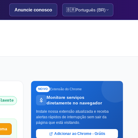
Anuncie conosco
🇧🇷
Português (BR)
Extensão do Chrome
NOVO
Monitore serviços
almente
diretamente no navegador
Instale nossa extensão atualizada e receba
alertas rápidos de interrupção sem sair da
página que está visitando.
lema
Adicionar ao Chrome - Grátis