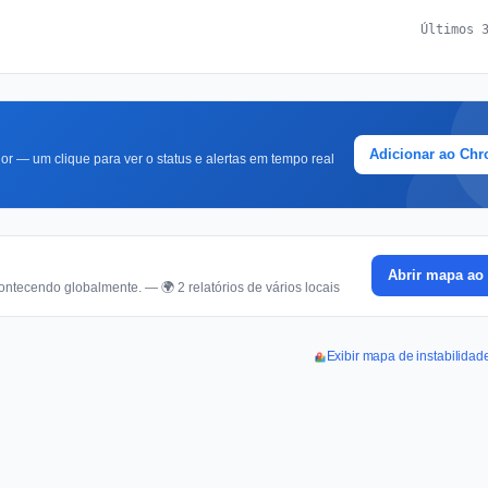
Últimos 
Adicionar ao Ch
r — um clique para ver o status e alertas em tempo real
Abrir mapa ao 
ontecendo globalmente. — 🌍 2 relatórios de vários locais
Exibir mapa de instabilida