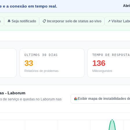
de e a conexão em tempo real.
Abr
s
🔔 Seja notificado
📋 Incorporar selo de status ao vivo
↗ Visitar La
ÚLTIMOS 30 DIAS
TEMPO DE RESPOSTA
33
136
Relatórios de problemas
Milissegundos
ras - Laborum
Exibir mapa de instabilidades 
mas de serviço e quedas no Laborum nas