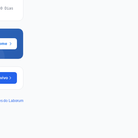
30 Dias
rome
vivo
des do Laborum