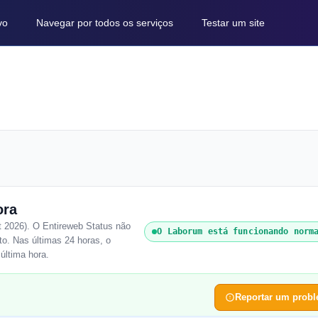
vo
Navegar por todos os serviços
Testar um site
ora
 2026). O Entireweb Status não
O Laborum está funcionando norm
o. Nas últimas 24 horas, o
última hora.
Reportar um prob