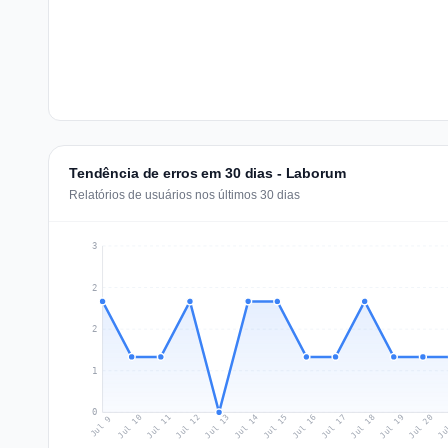
Tendência de erros em 30 dias - Laborum
Relatórios de usuários nos últimos 30 dias
3
2
2
1
0
Jul 18
Ju
Jul 11
Jul 14
Jul 17
Jul 20
Jul 10
Jul 13
Jul 16
Jul 19
Jul 12
Jul 15
Jul 9