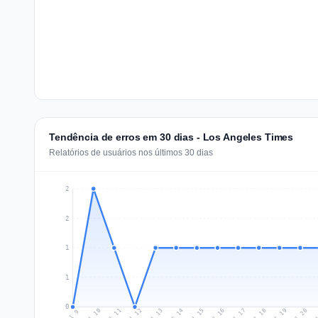
Tendência de erros em 30 dias - Los Angeles Times
Relatórios de usuários nos últimos 30 dias
2
2
1
1
0
Jul 18
Ju
Jul 11
Jul 14
Jul 17
Jul 20
Jul 10
Jul 13
Jul 16
Jul 19
Jul 12
Jul 15
Jul 9