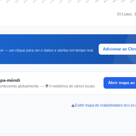
Últimos 
Adicionar ao Ch
r — um clique para ver o status e alertas em tempo real
mapa-múndi
Abrir mapa ao 
ontecendo globalmente. — 🌍 0 relatórios de vários locais
Exibir mapa de instabilidades do Los