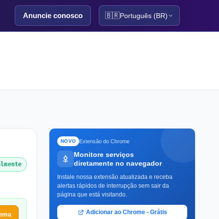
Anuncie conosco
🇧🇷
Português (BR)
Extensão do Chrome
NOVO
Monitore serviços
diretamente no navegador
almente
Instale nossa extensão atualizada e receba
alertas rápidos de interrupção sem sair da
página que está visitando.
Adicionar ao Chrome - Grátis
lema