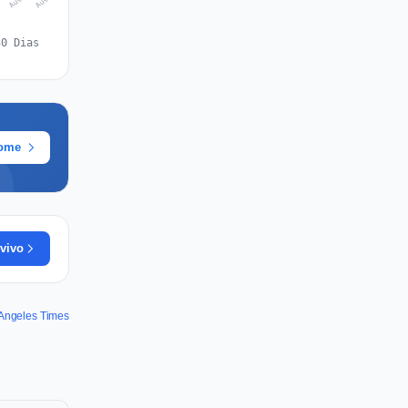
30 Dias
rome
vivo
 Angeles Times