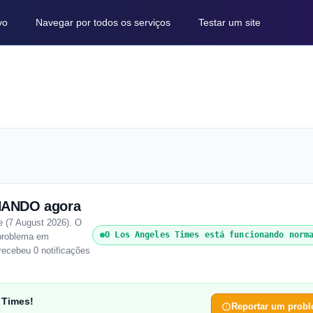
vo
Navegar por todos os serviços
Testar um site
NANDO agora
 (7 August 2026). O
O Los Angeles Times está funcionando norm
 problema em
recebeu 0 notificações
 Times!
Reportar um prob