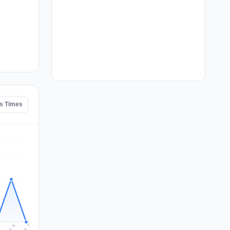
es Times
Aug 7
Aug 6
5