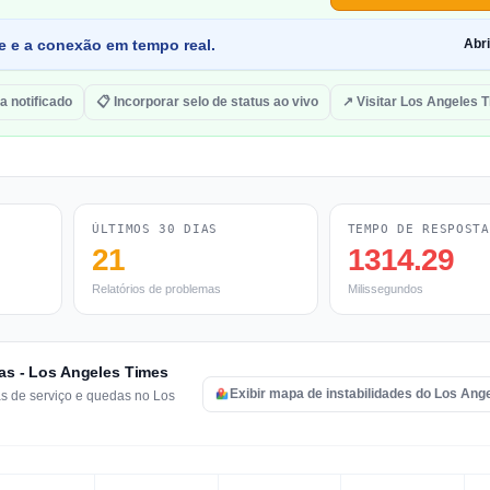
de e a conexão em tempo real.
Abr
a notificado
📋 Incorporar selo de status ao vivo
↗ Visitar Los Angeles 
ÚLTIMOS 30 DIAS
TEMPO DE RESPOSTA
21
1314.29
Relatórios de problemas
Milissegundos
ras - Los Angeles Times
Exibir mapa de instabilidades do Los Ang
as de serviço e quedas no Los