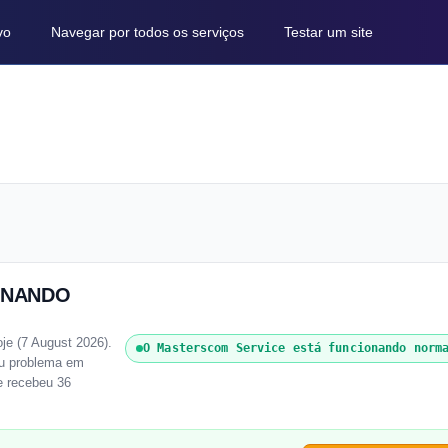
vo
Navegar por todos os serviços
Testar um site
IONANDO
e (7 August 2026).
O Masterscom Service está funcionando norm
ou problema em
e recebeu 36