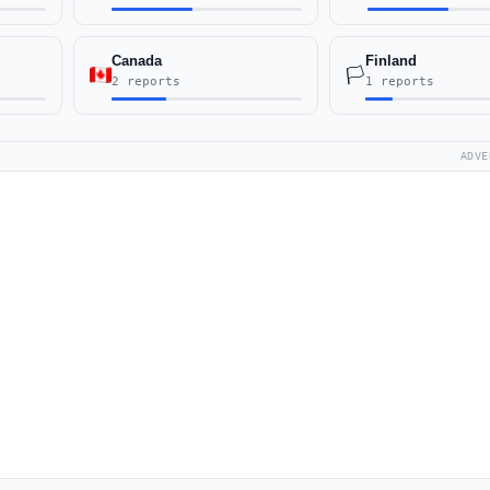
Canada
Finland
🏳️
2 reports
1 reports
ADVE