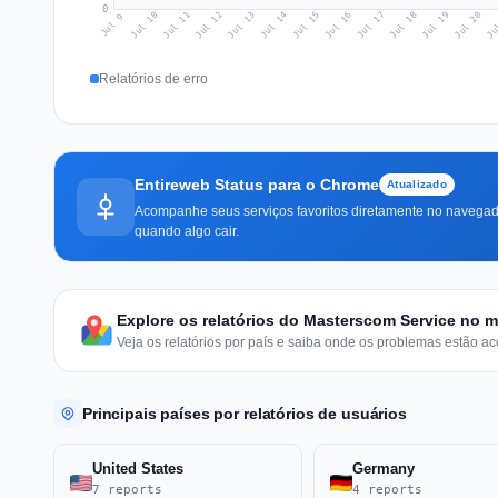
0
Jul 18
Ju
Jul 11
Jul 14
Jul 17
Jul 20
Jul 10
Jul 13
Jul 16
Jul 19
Jul 12
Jul 15
Jul 9
Relatórios de erro
Entireweb Status para o Chrome
Atualizado
Acompanhe seus serviços favoritos diretamente no navegado
quando algo cair.
Explore os relatórios do Masterscom Service no
Veja os relatórios por país e saiba onde os problemas estão ac
Principais países por relatórios de usuários
United States
Germany
7 reports
4 reports