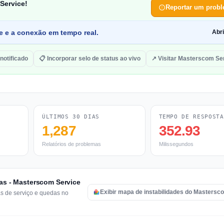
Service!
Reportar um prob
de e a conexão em tempo real.
Abr
 notificado
📋 Incorporar selo de status ao vivo
↗ Visitar Masterscom Se
ÚLTIMOS 30 DIAS
TEMPO DE RESPOSTA
1,287
352.93
Relatórios de problemas
Milissegundos
ras - Masterscom Service
Exibir mapa de instabilidades do Mastersc
as de serviço e quedas no