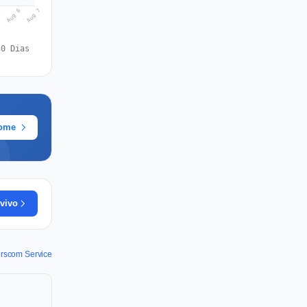
Aug 7
Aug 6
5
30 Dias
rome
vivo
erscom Service