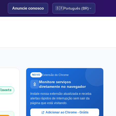
Anuncie conosco
🇧🇷
Português (BR)
Extensão do Chrome
NOVO
Monitore serviços
diretamente no navegador
almente
Instale nossa extensão atualizada e receba
alertas rápidos de interrupção sem sair da
página que está visitando.
Adicionar ao Chrome - Grátis