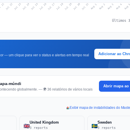
l 21
Jul 24
Jul 27
Jul 30
Jul 23
Jul 26
Jul 29
Jul 22
Jul 25
Jul 28
Jul 31
Aug 3
Aug 2
Aug 
Aug 1
Aug 4
Últimos 
Adicionar ao Ch
r — um clique para ver o status e alertas em tempo real
 mapa-múndi
Abrir mapa ao 
ontecendo globalmente. — 🌍 36 relatórios de vários locais
Exibir mapa de instabilidades do Mast
United Kingdom
Sweden
3 reports
3 reports