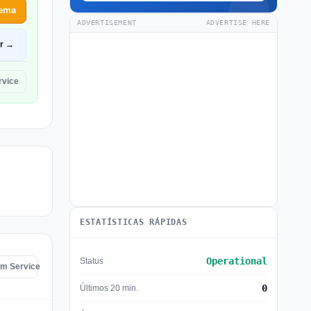
lema
ADVERTISEMENT
ADVERTISE HERE
ir →
rvice
ESTATÍSTICAS RÁPIDAS
Operational
Status
om Service
0
Últimos 20 min.